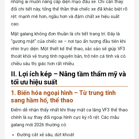
những ai muốn nâng cấp diện mạo đầu xe. Chỉ cần thay
đổi chi tiết này, tổng thể thần thái chiếc xe đã khác biệt rõ
rệt: mạnh mẽ hơn, ngầu hơn và đậm chất xe hiệu suất
cao.
Mặt galang không đơn thuần là chi tiết trang trí. Đây là
“gương mặt” của chiếc xe – nơi tạo ấn tượng đầu tiên khi
nhìn trực diện. Một thiết kế thể thao, sắc sảo sẽ giúp VF3
thoát khỏi vẻ trung tính nguyên bản, trở nên cá tính và có
chiều sâu thị giác hơn rất nhiều.
II. Lợi ích kép – Nâng tầm thẩm mỹ và
tối ưu hiệu suất
1. Biến hóa ngoại hình – Từ trung tính
sang hầm hố, thể thao
Điểm dễ nhận thấy nhất khi thay mặt ca lăng VF3 thể thao
chính là sự thay đổi ngoại hình cực kỳ rõ rệt. Các mẫu
galang mới 2026 thường có:
Đường cắt xẻ sâu, dứt khoát