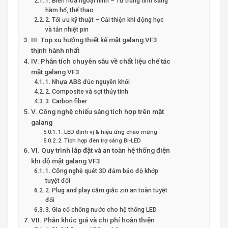
1. Biến hóa ngoại hình – Từ trung tính sang
hầm hố, thể thao
2. Tối ưu kỹ thuật – Cải thiện khí động học
và tản nhiệt pin
III. Top xu hướng thiết kế mặt galang VF3
thịnh hành nhất
IV. Phân tích chuyên sâu về chất liệu chế tác
mặt galang VF3
1. Nhựa ABS đúc nguyên khối
2. Composite và sợi thủy tinh
3. Carbon fiber
V. Công nghệ chiếu sáng tích hợp trên mặt
galang
1. LED định vị & hiệu ứng chào mừng
2. Tích hợp đèn trợ sáng Bi-LED
VI. Quy trình lắp đặt và an toàn hệ thống điện
khi độ mặt galang VF3
1. Công nghệ quét 3D đảm bảo độ khớp
tuyệt đối
2. Plug and play cắm giắc zin an toàn tuyệt
đối
3. Gia cố chống nước cho hệ thống LED
VII. Phân khúc giá và chi phí hoàn thiện