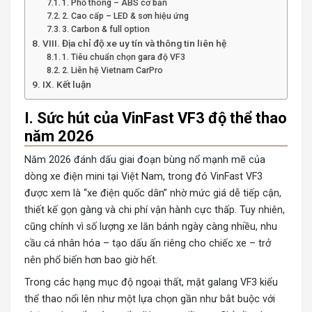
1. Phổ thông – ABS cơ bản
2. Cao cấp – LED & sơn hiệu ứng
3. Carbon & full option
VIII. Địa chỉ độ xe uy tín và thông tin liên hệ
1. Tiêu chuẩn chọn gara độ VF3
2. Liên hệ Vietnam CarPro
IX. Kết luận
I. Sức hút của VinFast VF3 độ thể thao
năm 2026
Năm 2026 đánh dấu giai đoạn bùng nổ mạnh mẽ của
dòng xe điện mini tại Việt Nam, trong đó VinFast VF3
được xem là “xe điện quốc dân” nhờ mức giá dễ tiếp cận,
thiết kế gọn gàng và chi phí vận hành cực thấp. Tuy nhiên,
cũng chính vì số lượng xe lăn bánh ngày càng nhiều, nhu
cầu cá nhân hóa – tạo dấu ấn riêng cho chiếc xe – trở
nên phổ biến hơn bao giờ hết.
Trong các hạng mục độ ngoại thất, mặt galang VF3 kiểu
thể thao nổi lên như một lựa chọn gần như bắt buộc với