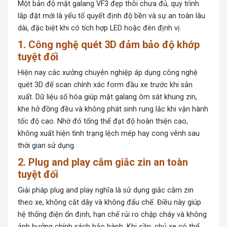
Một bản độ mặt galang VF3 đẹp thôi chưa đủ, quy trình
lắp đặt mới là yếu tố quyết định độ bền và sự an toàn lâu
dài, đặc biệt khi có tích hợp LED hoặc đèn định vị.
1. Công nghệ quét 3D đảm bảo độ khớp
tuyệt đối
Hiện nay các xưởng chuyên nghiệp áp dụng công nghệ
quét 3D để scan chính xác form đầu xe trước khi sản
xuất. Dữ liệu số hóa giúp mặt galang ôm sát khung zin,
khe hở đồng đều và không phát sinh rung lắc khi vận hành
tốc độ cao. Nhờ đó tổng thể đạt độ hoàn thiện cao,
không xuất hiện tình trạng lệch mép hay cong vênh sau
thời gian sử dụng.
2. Plug and play cắm giắc zin an toàn
tuyệt đối
Giải pháp plug and play nghĩa là sử dụng giắc cắm zin
theo xe, không cắt dây và không đấu chế. Điều này giúp
hệ thống điện ổn định, hạn chế rủi ro chập cháy và không
ảnh hưởng chính sách bảo hành. Khi cần, chủ xe có thể