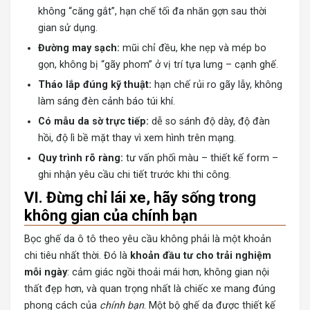
không “căng gắt”, hạn chế tối đa nhăn gợn sau thời
gian sử dụng.
Đường may sạch:
mũi chỉ đều, khe nẹp và mép bo
gọn, không bị “gãy phom” ở vị trí tựa lưng – cạnh ghế.
Tháo lắp đúng kỹ thuật:
hạn chế rủi ro gãy lẫy, không
làm sáng đèn cảnh báo túi khí.
Có mẫu da sờ trực tiếp:
dễ so sánh độ dày, độ đàn
hồi, độ lì bề mặt thay vì xem hình trên mạng.
Quy trình rõ ràng:
tư vấn phối màu – thiết kế form –
ghi nhận yêu cầu chi tiết trước khi thi công.
VI. Đừng chỉ lái xe, hãy sống trong
không gian của chính bạn
Bọc ghế da ô tô theo yêu cầu không phải là một khoản
chi tiêu nhất thời. Đó là
khoản đầu tư cho trải nghiệm
mỗi ngày
: cảm giác ngồi thoải mái hơn, không gian nội
thất đẹp hơn, và quan trọng nhất là chiếc xe mang đúng
phong cách của
chính bạn
. Một bộ ghế da được thiết kế