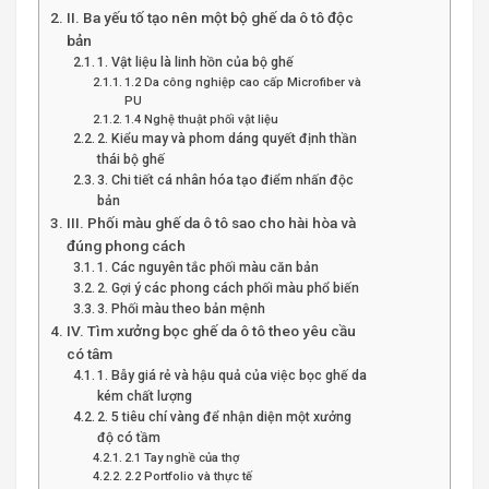
II. Ba yếu tố tạo nên một bộ ghế da ô tô độc
bản
1. Vật liệu là linh hồn của bộ ghế
1.2 Da công nghiệp cao cấp Microfiber và
PU
1.4 Nghệ thuật phối vật liệu
2. Kiểu may và phom dáng quyết định thần
thái bộ ghế
3. Chi tiết cá nhân hóa tạo điểm nhấn độc
bản
III. Phối màu ghế da ô tô sao cho hài hòa và
đúng phong cách
1. Các nguyên tắc phối màu căn bản
2. Gợi ý các phong cách phối màu phổ biến
3. Phối màu theo bản mệnh
IV. Tìm xưởng bọc ghế da ô tô theo yêu cầu
có tâm
1. Bẫy giá rẻ và hậu quả của việc bọc ghế da
kém chất lượng
2. 5 tiêu chí vàng để nhận diện một xưởng
độ có tầm
2.1 Tay nghề của thợ
2.2 Portfolio và thực tế