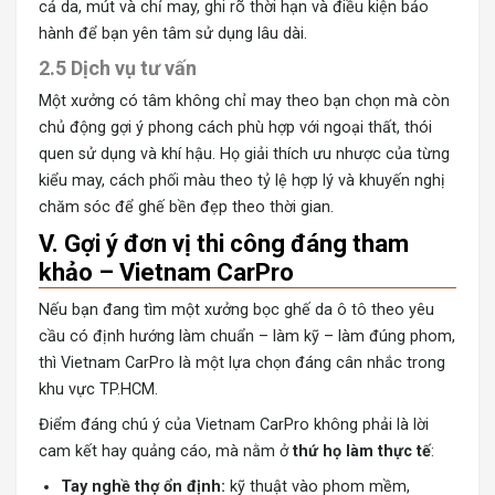
cả da, mút và chỉ may, ghi rõ thời hạn và điều kiện bảo
hành để bạn yên tâm sử dụng lâu dài.
2.5 Dịch vụ tư vấn
Một xưởng có tâm không chỉ may theo bạn chọn mà còn
chủ động gợi ý phong cách phù hợp với ngoại thất, thói
quen sử dụng và khí hậu. Họ giải thích ưu nhược của từng
kiểu may, cách phối màu theo tỷ lệ hợp lý và khuyến nghị
chăm sóc để ghế bền đẹp theo thời gian.
V. Gợi ý đơn vị thi công đáng tham
khảo – Vietnam CarPro
Nếu bạn đang tìm một
xưởng bọc ghế da ô tô
theo yêu
cầu có định hướng làm chuẩn – làm kỹ – làm đúng phom,
thì Vietnam CarPro là một lựa chọn đáng cân nhắc trong
khu vực TP.HCM.
Điểm đáng chú ý của Vietnam CarPro không phải là lời
cam kết hay quảng cáo, mà nằm ở
thứ họ làm thực tế
:
Tay nghề thợ ổn định:
kỹ thuật vào phom mềm,