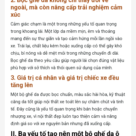
2. Bọc ghế da không chỉ thay đổi vẻ
ngoài, mà còn nâng cấp trải nghiệm cảm
xúc
Cảm giác chạm là một trong những yếu tố quan trọng
trong khoang lái. Một lớp da mềm mịn, êm và thoáng
mang đến sự thư giãn và tạo cảm hứng mỗi lần ngồi vào
xe. Trái lại, chất liệu kém hoặc xuống cấp có thể gây khó
chịu, bí nóng và dễ mệt mỏi trong những chuyến đi dài.
Bọc ghế da theo yêu cầu giúp người lái chọn đúng vật liệu
phù hợp với sở thích và thói quen sử dụng của mình.
3. Giá trị cá nhân và giá trị chiếc xe đều
tăng lên
Một
bộ ghế da
được bọc chuẩn, màu sắc hài hòa, kỹ thuật
căng da tốt giúp nội thất xe toát lên sự chăm chút và tinh
tế. Đây cũng là yếu tố quan trọng khi bán hoặc chuyển
nhượng xe, vì nội thất đẹp luôn tạo thiện cảm và nâng
định giá so với xe nguyên bản nhưng đã xuống cấp.
II. Ba yếu tố tạo nên một bộ ghế da ô