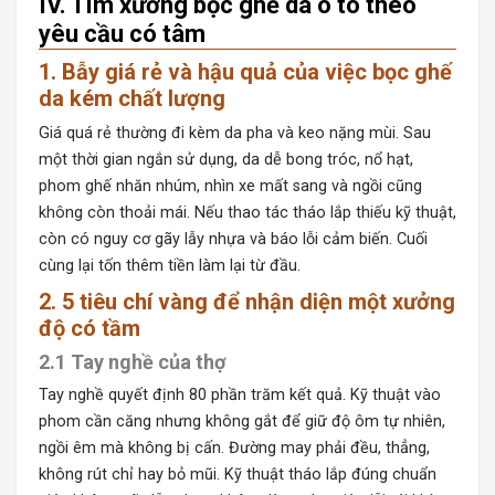
IV. Tìm xưởng bọc ghế da ô tô theo
yêu cầu có tâm
1. Bẫy giá rẻ và hậu quả của việc bọc ghế
da kém chất lượng
Giá quá rẻ thường đi kèm da pha và keo nặng mùi. Sau
một thời gian ngắn sử dụng, da dễ bong tróc, nổ hạt,
phom ghế nhăn nhúm, nhìn xe mất sang và ngồi cũng
không còn thoải mái. Nếu thao tác tháo lắp thiếu kỹ thuật,
còn có nguy cơ gãy lẫy nhựa và báo lỗi cảm biến. Cuối
cùng lại tốn thêm tiền làm lại từ đầu.
2. 5 tiêu chí vàng để nhận diện một xưởng
độ có tầm
2.1 Tay nghề của thợ
Tay nghề quyết định 80 phần trăm kết quả. Kỹ thuật vào
phom cần căng nhưng không gắt để giữ độ ôm tự nhiên,
ngồi êm mà không bị cấn. Đường may phải đều, thẳng,
không rút chỉ hay bỏ mũi. Kỹ thuật tháo lắp đúng chuẩn