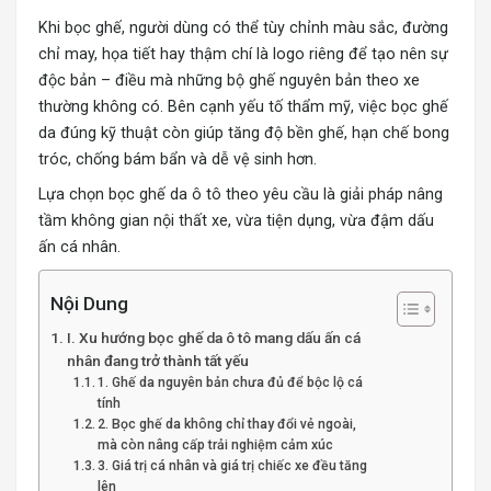
Khi bọc ghế, người dùng có thể tùy chỉnh màu sắc, đường
chỉ may, họa tiết hay thậm chí là logo riêng để tạo nên sự
độc bản – điều mà những bộ ghế nguyên bản theo xe
thường không có. Bên cạnh yếu tố thẩm mỹ, việc bọc ghế
da đúng kỹ thuật còn giúp tăng độ bền ghế, hạn chế bong
tróc, chống bám bẩn và dễ vệ sinh hơn.
Lựa chọn bọc ghế da ô tô theo yêu cầu là giải pháp nâng
tầm không gian nội thất xe, vừa tiện dụng, vừa đậm dấu
ấn cá nhân.
Nội Dung
I. Xu hướng bọc ghế da ô tô mang dấu ấn cá
nhân đang trở thành tất yếu
1. Ghế da nguyên bản chưa đủ để bộc lộ cá
tính
2. Bọc ghế da không chỉ thay đổi vẻ ngoài,
mà còn nâng cấp trải nghiệm cảm xúc
3. Giá trị cá nhân và giá trị chiếc xe đều tăng
lên