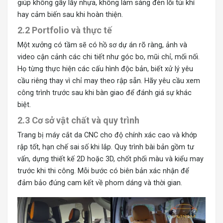
giúp không gãy lẫy nhựa, không làm sáng đèn lỗi túi khí
hay cảm biến sau khi hoàn thiện.
2.2 Portfolio và thực tế
Một xưởng có tầm sẽ có hồ sơ dự án rõ ràng, ảnh và
video cận cảnh các chi tiết như góc bo, mũi chỉ, mối nối.
Họ từng thực hiện các cấu hình độc bản, biết xử lý yêu
cầu riêng thay vì chỉ may theo rập sẵn. Hãy yêu cầu xem
công trình trước sau khi bàn giao để đánh giá sự khác
biệt.
2.3 Cơ sở vật chất và quy trình
Trang bị máy cắt da CNC cho độ chính xác cao và khớp
rập tốt, hạn chế sai số khi lắp. Quy trình bài bản gồm tư
vấn, dựng thiết kế 2D hoặc 3D, chốt phối màu và kiểu may
trước khi thi công. Mỗi bước có biên bản xác nhận để
đảm bảo đúng cam kết về phom dáng và thời gian.