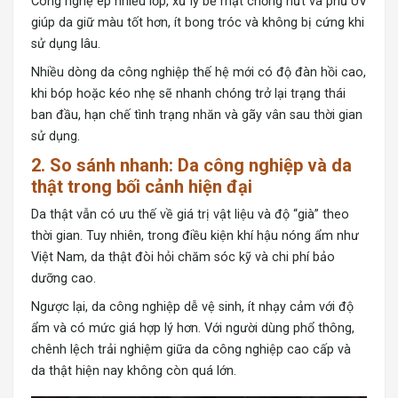
Công nghệ ép nhiều lớp, xử lý bề mặt chống nứt và phủ UV
giúp da giữ màu tốt hơn, ít bong tróc và không bị cứng khi
sử dụng lâu.
Nhiều dòng da công nghiệp thế hệ mới có độ đàn hồi cao,
khi bóp hoặc kéo nhẹ sẽ nhanh chóng trở lại trạng thái
ban đầu, hạn chế tình trạng nhăn và gãy vân sau thời gian
sử dụng.
2. So sánh nhanh: Da công nghiệp và da
thật trong bối cảnh hiện đại
Da thật vẫn có ưu thế về giá trị vật liệu và độ “già” theo
thời gian. Tuy nhiên, trong điều kiện khí hậu nóng ẩm như
Việt Nam, da thật đòi hỏi chăm sóc kỹ và chi phí bảo
dưỡng cao.
Ngược lại, da công nghiệp dễ vệ sinh, ít nhạy cảm với độ
ẩm và có mức giá hợp lý hơn. Với người dùng phổ thông,
chênh lệch trải nghiệm giữa da công nghiệp cao cấp và
da thật hiện nay không còn quá lớn.