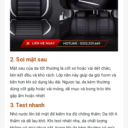
2. Soi mặt sau
Mặt sau của da tốt thường là cốt xơ hoặc vải dệt chắc,
liên kết đều và khó rách. Lớp nền này giúp da giữ form và
bền hơn khi sử dụng lâu dài. Ngược lại, da kém thường
dùng cốt giấy hoặc vải mỏng, dễ mục và bong tróc khi
gặp ẩm hoặc nhiệt.
3. Test nhanh
Nhỏ nước lên bề mặt để kiểm tra độ chống thấm. Da tốt ít
thấm và dễ lau khô. Khi test nhiệt nhẹ, da chất lượng
không có mùi nhựa gắt, trong khi da kém thường có mùi