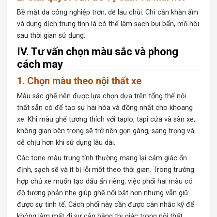
Bề mặt da công nghiệp trơn, dễ lau chùi. Chỉ cần khăn ẩm
và dung dịch trung tính là có thể làm sạch bụi bẩn, mồ hôi
sau thời gian sử dụng.
IV. Tư vấn chọn màu sắc và phong
cách may
1. Chọn màu theo nội thất xe
Màu sắc ghế nên được lựa chọn dựa trên tổng thể nội
thất sẵn có để tạo sự hài hòa và đồng nhất cho khoang
xe. Khi màu ghế tương thích với taplo, tapi cửa và sàn xe,
không gian bên trong sẽ trở nên gọn gàng, sang trọng và
dễ chịu hơn khi sử dụng lâu dài.
Các tone màu trung tính thường mang lại cảm giác ổn
định, sạch sẽ và ít bị lỗi mốt theo thời gian. Trong trường
hợp chủ xe muốn tạo dấu ấn riêng, việc phối hai màu có
độ tương phản nhẹ giúp ghế nổi bật hơn nhưng vẫn giữ
được sự tinh tế. Cách phối này cần được cân nhắc kỹ để
không làm mất đi sự cân bằng thị giác trong nội thất.