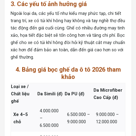
3. Các yếu tố ảnh hưởng giá
Ngoài loại da, các yếu tố như kiểu may phức tạp, chi tiết
trang trí, xe có túi khí hông hay không và tay nghề thợ đều
tác động đến giá cuối cùng. Ghế có nhiều đường may tinh
xảo, họa tiết đặc biệt sẽ tốn công hơn và tăng chi phí. Bọc
ghế cho xe có túi khí hông đòi hỏi kỹ thuật cắt may chuẩn
xác hơn để đảm bảo an toàn, dẫn đến giá cao hơn so với
ghế thường.
4. Bảng giá bọc ghế da ô tô 2026 tham
khảo
Loại xe /
Da Microfiber
Chất liệu
Da Simili (đ)
Da PU (đ)
Cao Cấp (đ)
ghế
4.000.000
Xe 4–5
6.500.000 –
9.000.000 –
–
chỗ
9.000.000
12.000.000
6.500.000