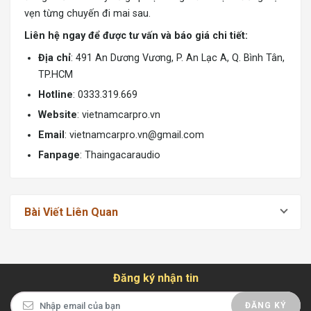
vẹn từng chuyến đi mai sau.
Liên hệ ngay để được tư vấn và báo giá chi tiết:
Địa chỉ
: 491 An Dương Vương, P. An Lạc A, Q. Bình Tân,
TP.HCM
Hotline
: 0333.319.669
Website
:
vietnamcarpro.vn
Email
:
vietnamcarpro.vn@gmail.com
Fanpage
: Thaingacaraudio
Bài Viết Liên Quan
Đăng ký nhận tin
ĐĂNG KÝ