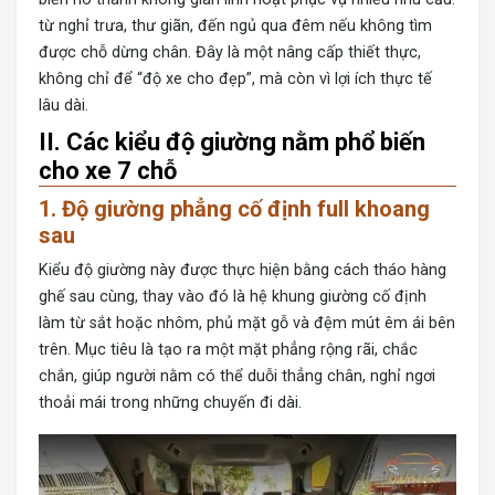
từ nghỉ trưa, thư giãn, đến ngủ qua đêm nếu không tìm
được chỗ dừng chân. Đây là một nâng cấp thiết thực,
không chỉ để “độ xe cho đẹp”, mà còn vì lợi ích thực tế
lâu dài.
II. Các kiểu độ giường nằm phổ biến
cho xe 7 chỗ
1. Độ giường phẳng cố định full khoang
sau
Kiểu độ giường này được thực hiện bằng cách tháo hàng
ghế sau cùng, thay vào đó là hệ khung giường cố định
làm từ sắt hoặc nhôm, phủ mặt gỗ và đệm mút êm ái bên
trên. Mục tiêu là tạo ra một mặt phẳng rộng rãi, chắc
chắn, giúp người nằm có thể duỗi thẳng chân, nghỉ ngơi
thoải mái trong những chuyến đi dài.