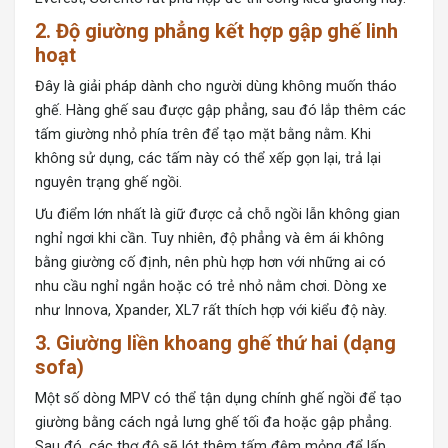
2. Độ giường phẳng kết hợp gập ghế linh
hoạt
Đây là giải pháp dành cho người dùng không muốn tháo
ghế. Hàng ghế sau được gập phẳng, sau đó lắp thêm các
tấm giường nhỏ phía trên để tạo mặt bằng nằm. Khi
không sử dụng, các tấm này có thể xếp gọn lại, trả lại
nguyên trạng ghế ngồi.
Ưu điểm lớn nhất là giữ được cả chỗ ngồi lẫn không gian
nghỉ ngơi khi cần. Tuy nhiên, độ phẳng và êm ái không
bằng giường cố định, nên phù hợp hơn với những ai có
nhu cầu nghỉ ngắn hoặc có trẻ nhỏ nằm chơi. Dòng xe
như Innova, Xpander, XL7 rất thích hợp với kiểu độ này.
3. Giường liền khoang ghế thứ hai (dạng
sofa)
Một số dòng MPV có thể tận dụng chính ghế ngồi để tạo
giường bằng cách ngả lưng ghế tối đa hoặc gập phẳng.
Sau đó, các thợ độ sẽ lót thêm tấm đệm mỏng để lấp