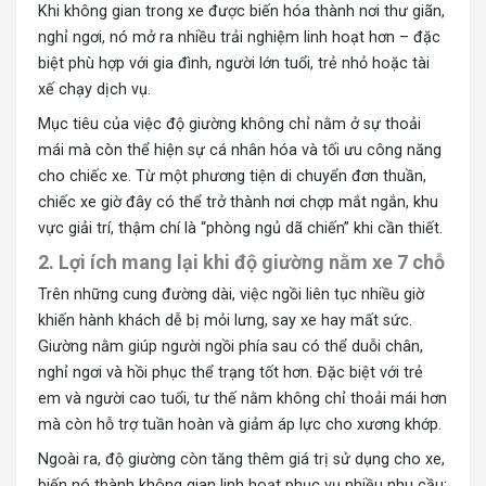
Khi không gian trong xe được biến hóa thành nơi thư giãn,
nghỉ ngơi, nó mở ra nhiều trải nghiệm linh hoạt hơn – đặc
biệt phù hợp với gia đình, người lớn tuổi, trẻ nhỏ hoặc tài
xế chạy dịch vụ.
Mục tiêu của việc độ giường không chỉ nằm ở sự thoải
mái mà còn thể hiện sự cá nhân hóa và tối ưu công năng
cho chiếc xe. Từ một phương tiện di chuyển đơn thuần,
chiếc xe giờ đây có thể trở thành nơi chợp mắt ngắn, khu
vực giải trí, thậm chí là “phòng ngủ dã chiến” khi cần thiết.
2. Lợi ích mang lại khi độ giường nằm xe 7 chỗ
Trên những cung đường dài, việc ngồi liên tục nhiều giờ
khiến hành khách dễ bị mỏi lưng, say xe hay mất sức.
Giường nằm giúp người ngồi phía sau có thể duỗi chân,
nghỉ ngơi và hồi phục thể trạng tốt hơn. Đặc biệt với trẻ
em và người cao tuổi, tư thế nằm không chỉ thoải mái hơn
mà còn hỗ trợ tuần hoàn và giảm áp lực cho xương khớp.
Ngoài ra, độ giường còn tăng thêm giá trị sử dụng cho xe,
biến nó thành không gian linh hoạt phục vụ nhiều nhu cầu: