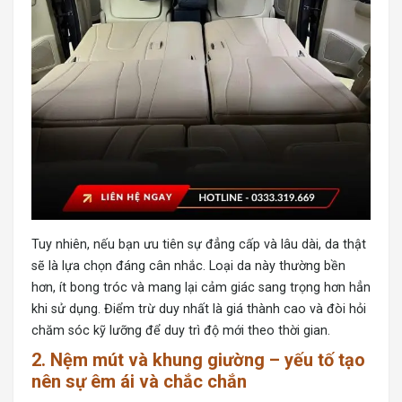
Tuy nhiên, nếu bạn ưu tiên sự đẳng cấp và lâu dài, da thật
sẽ là lựa chọn đáng cân nhắc. Loại da này thường bền
hơn, ít bong tróc và mang lại cảm giác sang trọng hơn hẳn
khi sử dụng. Điểm trừ duy nhất là giá thành cao và đòi hỏi
chăm sóc kỹ lưỡng để duy trì độ mới theo thời gian.
2. Nệm mút và khung giường – yếu tố tạo
nên sự êm ái và chắc chắn