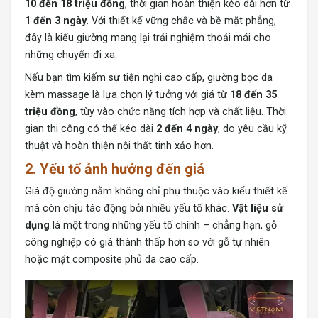
10 đến 18 triệu đồng
, thời gian hoàn thiện kéo dài hơn từ
1 đến 3 ngày
. Với thiết kế vững chắc và bề mặt phẳng,
đây là kiểu giường mang lại trải nghiệm thoải mái cho
những chuyến đi xa.
Nếu bạn tìm kiếm sự tiện nghi cao cấp, giường bọc da
kèm massage là lựa chọn lý tưởng với giá từ
18 đến 35
triệu đồng
, tùy vào chức năng tích hợp và chất liệu. Thời
gian thi công có thể kéo dài
2 đến 4 ngày
, do yêu cầu kỹ
thuật và hoàn thiện nội thất tinh xảo hơn.
2. Yếu tố ảnh hưởng đến giá
Giá độ giường nằm không chỉ phụ thuộc vào kiểu thiết kế
mà còn chịu tác động bởi nhiều yếu tố khác.
Vật liệu sử
dụng
là một trong những yếu tố chính – chẳng hạn, gỗ
công nghiệp có giá thành thấp hơn so với gỗ tự nhiên
hoặc mặt composite phủ da cao cấp.