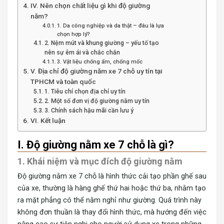
IV. Nên chọn chất liệu gì khi độ giường
nằm?
1. Da công nghiệp và da thật – đâu là lựa
chọn hợp lý?
2. Nệm mút và khung giường – yếu tố tạo
nên sự êm ái và chắc chắn
3. Vật liệu chống ẩm, chống mốc
V. Địa chỉ độ giường nằm xe 7 chỗ uy tín tại
TPHCM và toàn quốc
1. Tiêu chí chọn địa chỉ uy tín
2. Một số đơn vị độ giường nằm uy tín
3. Chính sách hậu mãi cần lưu ý
VI. Kết luận
I. Độ giường nằm xe 7 chỗ là gì?
1. Khái niệm và mục đích độ giường nằm
Độ giường nằm xe 7 chỗ
là hình thức cải tạo phần ghế sau
của xe, thường là hàng ghế thứ hai hoặc thứ ba, nhằm tạo
ra mặt phẳng có thể nằm nghỉ như giường. Quá trình này
không đơn thuần là thay đổi hình thức, mà hướng đến việc