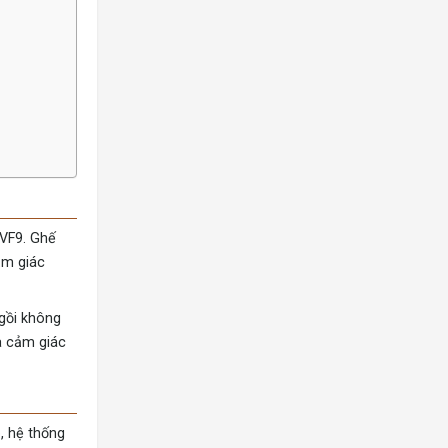
VF9. Ghế
ảm giác
ngồi không
à cảm giác
, hệ thống