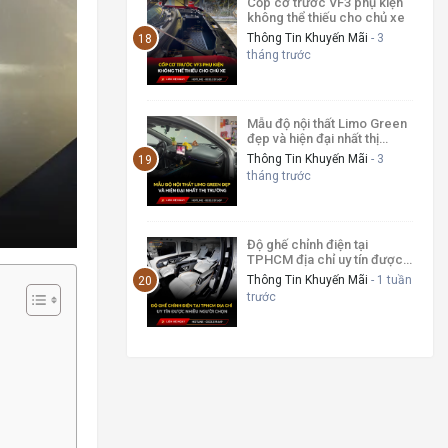
Cốp cơ trước VF3 phụ kiện
không thể thiếu cho chủ xe
Thông Tin Khuyến Mãi
- 3
tháng trước
Mẫu độ nội thất Limo Green
đẹp và hiện đại nhất thị
trường
Thông Tin Khuyến Mãi
- 3
tháng trước
Độ ghế chỉnh điện tại
TPHCM địa chỉ uy tín được
nhiều người chọn
Thông Tin Khuyến Mãi
- 1 tuần
trước