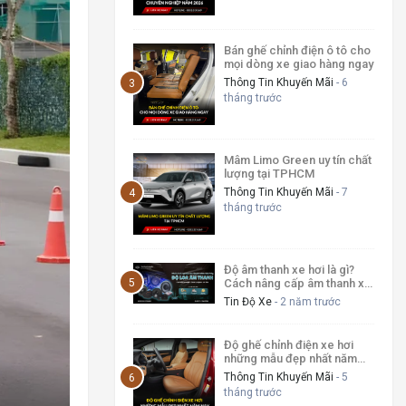
Bán ghế chỉnh điện ô tô cho
mọi dòng xe giao hàng ngay
Thông Tin Khuyến Mãi
- 6
tháng trước
Mâm Limo Green uy tín chất
lượng tại TPHCM
Thông Tin Khuyến Mãi
- 7
tháng trước
Độ âm thanh xe hơi là gì?
Cách nâng cấp âm thanh xe
hơi hiệu quả
Tin Độ Xe
- 2 năm trước
Độ ghế chỉnh điện xe hơi
những mẫu đẹp nhất năm
nay
Thông Tin Khuyến Mãi
- 5
tháng trước