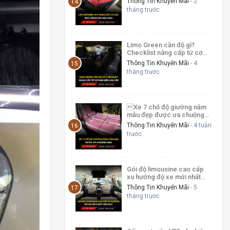
Thông Tin Khuyến Mãi
- 2
tháng trước
Limo Green cần độ gì?
Checklist nâng cấp từ cơ
bản đến cao cấp
Thông Tin Khuyến Mãi
- 4
tháng trước
Xe 7 chỗ độ giường nằm
mẫu đẹp được ưa chuộng
2026
Thông Tin Khuyến Mãi
- 4 tuần
trước
Gói độ limousine cao cấp
xu hướng độ xe mới nhất
hiện nay
Thông Tin Khuyến Mãi
- 5
tháng trước