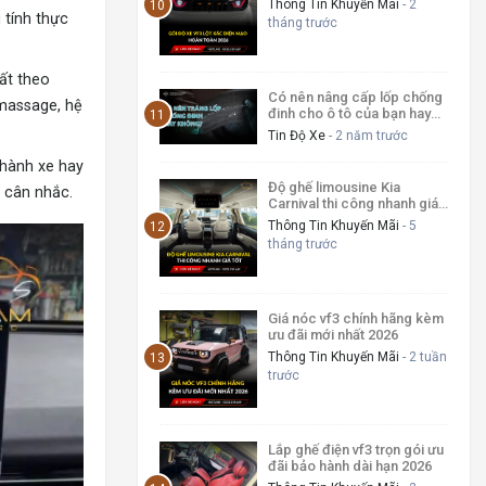
Thông Tin Khuyến Mãi
- 2
 tính thực
tháng trước
ất theo
Có nên nâng cấp lốp chống
 massage, hệ
đinh cho ô tô của bạn hay
không?
Tin Độ Xe
- 2 năm trước
 hành xe hay
Độ ghế limousine Kia
ể cân nhắc.
Carnival thi công nhanh giá
tốt
Thông Tin Khuyến Mãi
- 5
tháng trước
Giá nóc vf3 chính hãng kèm
ưu đãi mới nhất 2026
Thông Tin Khuyến Mãi
- 2 tuần
trước
Lắp ghế điện vf3 trọn gói ưu
đãi bảo hành dài hạn 2026