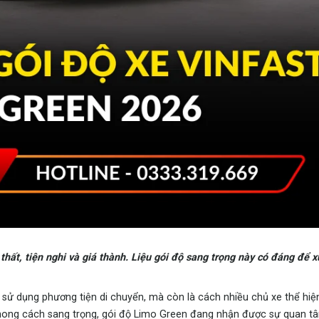
thất, tiện nghi và giá thành. Liệu gói độ sang trọng này có đáng để x
 sử dụng phương tiện di chuyển, mà còn là cách nhiều chủ xe thể hiện
hong cách sang trọng, gói độ Limo Green đang nhận được sự quan tâ