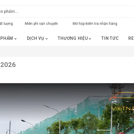
t lượng
Miễn phí vận chuyển
Mở hộp kiểm tra nhận hàng
 PHẨM
DỊCH VỤ
THƯƠNG HIỆU
TIN TỨC
RE
n 2026