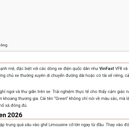
hông
mạnh mẽ, đặc biệt với các dòng xe điện quốc dân như
VinFast
VF8 và 
ng chủ xe thường xuyên di chuyển đường dài hoặc có tài xế riêng, c
hỉ ngơi và thư giãn trên xe. Trải nghiệm thực tế cho thấy cảm giác 
 khoang thương gia. Cái tên “Green” không chỉ nói về màu sắc, mà l
phố xá đông đú.
een 2026
 tập trung quá sâu vào ghế Limousine cỡ lớn ngay từ đầu. Thay vào đó