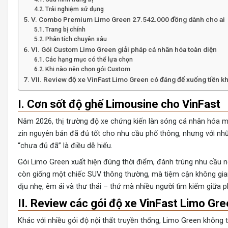
Trải nghiệm sử dụng
V. Combo Premium Limo Green 27.542.000 đồng dành cho ai
Trang bị chính
Phân tích chuyên sâu
VI. Gói Custom Limo Green giải pháp cá nhân hóa toàn diện
Các hạng mục có thể lựa chọn
Khi nào nên chọn gói Custom
VII. Review độ xe VinFast Limo Green có đáng để xuống tiền k
I. Cơn sốt độ ghế Limousine cho VinFast
Năm 2026, thị trường độ xe chứng kiến làn sóng cá nhân hóa 
zin nguyên bản đã đủ tốt cho nhu cầu phổ thông, nhưng với nhữ
“chưa đủ đã” là điều dễ hiểu.
Gói Limo Green xuất hiện đúng thời điểm, đánh trúng nhu cầu ng
còn giống một chiếc SUV thông thường, mà tiệm cận không gian
dịu nhẹ, êm ái và thư thái – thứ mà nhiều người tìm kiếm giữa 
II. Review các gói độ xe VinFast Limo Gr
Khác với nhiều gói độ nội thất truyền thống, Limo Green không