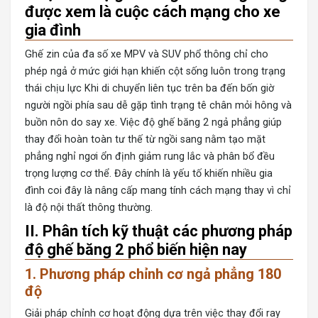
được xem là cuộc cách mạng cho xe
gia đình
Ghế zin của đa số xe MPV và SUV phổ thông chỉ cho
phép ngả ở mức giới hạn khiến cột sống luôn trong trạng
thái chịu lực Khi di chuyển liên tục trên ba đến bốn giờ
người ngồi phía sau dễ gặp tình trạng tê chân mỏi hông và
buồn nôn do say xe. Việc
độ ghế băng 2 ngả
phẳng giúp
thay đổi hoàn toàn tư thế từ ngồi sang nằm tạo mặt
phẳng nghỉ ngơi ổn định giảm rung lắc và phân bổ đều
trọng lượng cơ thể. Đây chính là yếu tố khiến nhiều gia
đình coi đây là nâng cấp mang tính cách mạng thay vì chỉ
là độ nội thất thông thường.
II. Phân tích kỹ thuật các phương pháp
độ ghế băng 2 phổ biến hiện nay
1. Phương pháp chỉnh cơ ngả phẳng 180
độ
Giải pháp chỉnh cơ hoạt động dựa trên việc thay đổi ray