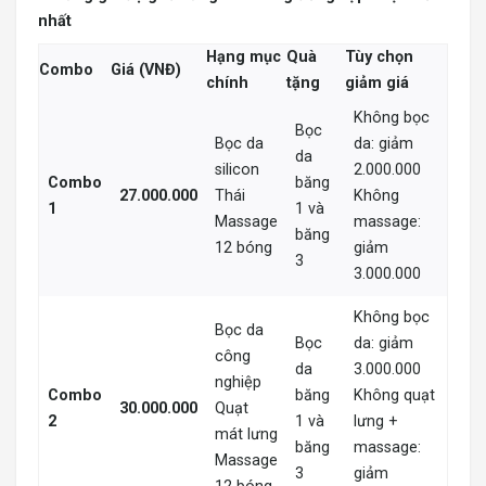
nhất
Hạng mục
Quà
Tùy chọn
Combo
Giá (VNĐ)
chính
tặng
giảm giá
Không bọc
Bọc
Bọc da
da: giảm
da
silicon
2.000.000
Combo
băng
27.000.000
Thái
Không
1
1 và
Massage
massage:
băng
12 bóng
giảm
3
3.000.000
Không bọc
Bọc da
Bọc
da: giảm
công
da
3.000.000
nghiệp
Combo
băng
Không quạt
30.000.000
Quạt
2
1 và
lưng +
mát lưng
băng
massage:
Massage
3
giảm