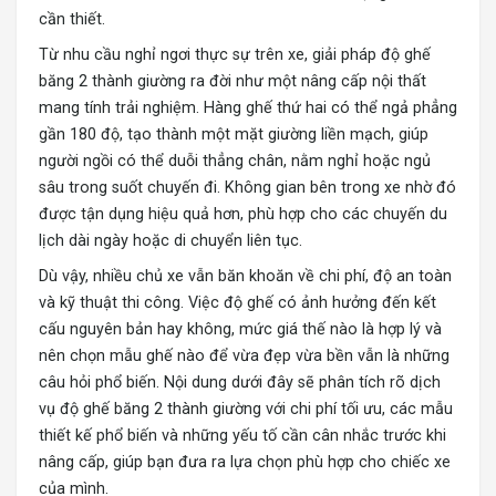
cần thiết.
Từ nhu cầu nghỉ ngơi thực sự trên xe, giải pháp độ ghế
băng 2 thành giường ra đời như một nâng cấp nội thất
mang tính trải nghiệm. Hàng ghế thứ hai có thể ngả phẳng
gần 180 độ, tạo thành một mặt giường liền mạch, giúp
người ngồi có thể duỗi thẳng chân, nằm nghỉ hoặc ngủ
sâu trong suốt chuyến đi. Không gian bên trong xe nhờ đó
được tận dụng hiệu quả hơn, phù hợp cho các chuyến du
lịch dài ngày hoặc di chuyển liên tục.
Dù vậy, nhiều chủ xe vẫn băn khoăn về chi phí, độ an toàn
và kỹ thuật thi công. Việc độ ghế có ảnh hưởng đến kết
cấu nguyên bản hay không, mức giá thế nào là hợp lý và
nên chọn mẫu ghế nào để vừa đẹp vừa bền vẫn là những
câu hỏi phổ biến. Nội dung dưới đây sẽ phân tích rõ dịch
vụ
độ ghế băng 2 thành giường
với chi phí tối ưu, các mẫu
thiết kế phổ biến và những yếu tố cần cân nhắc trước khi
nâng cấp, giúp bạn đưa ra lựa chọn phù hợp cho chiếc xe
của mình.