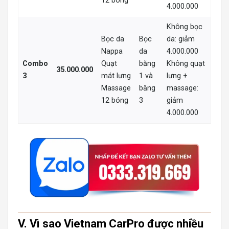
12 bóng
4.000.000
Không bọc
Bọc da
Bọc
da: giảm
Nappa
da
4.000.000
Combo
Quạt
băng
Không quạt
35.000.000
3
mát lưng
1 và
lưng +
Massage
băng
massage:
12 bóng
3
giảm
4.000.000
V. Vì sao Vietnam CarPro được nhiều