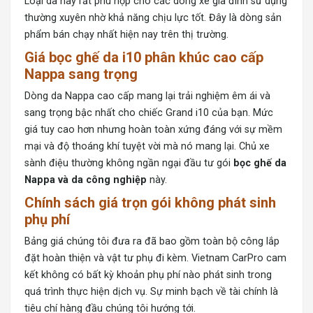
Loại da này rất phù hợp cho các dòng xe gia đình sử dụng
thường xuyên nhờ khả năng chịu lực tốt. Đây là dòng sản
phẩm bán chạy nhất hiện nay trên thị trường.
Giá bọc ghế da i10 phân khúc cao cấp
Nappa sang trọng
Dòng da Nappa cao cấp mang lại trải nghiệm êm ái và
sang trọng bậc nhất cho chiếc Grand i10 của bạn. Mức
giá tuy cao hơn nhưng hoàn toàn xứng đáng với sự mềm
mại và độ thoáng khí tuyệt vời mà nó mang lại. Chủ xe
sành điệu thường không ngần ngại đầu tư gói
bọc ghế da
Nappa và da công nghiệp
này.
Chính sách giá trọn gói không phát sinh
phụ phí
Bảng giá chúng tôi đưa ra đã bao gồm toàn bộ công lắp
đặt hoàn thiện và vật tư phụ đi kèm. Vietnam CarPro cam
kết không có bất kỳ khoản phụ phí nào phát sinh trong
quá trình thực hiện dịch vụ. Sự minh bạch về tài chính là
tiêu chí hàng đầu chúng tôi hướng tới.