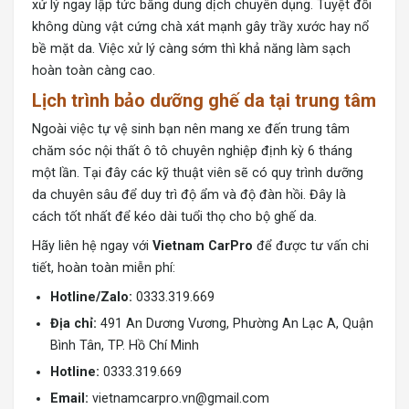
xử lý ngay lập tức bằng dung dịch chuyên dụng. Tuyệt đối
không dùng vật cứng chà xát mạnh gây trầy xước hay nổ
bề mặt da. Việc xử lý càng sớm thì khả năng làm sạch
hoàn toàn càng cao.
Lịch trình bảo dưỡng ghế da tại trung tâm
Ngoài việc tự vệ sinh bạn nên mang xe đến trung tâm
chăm sóc nội thất ô tô chuyên nghiệp định kỳ 6 tháng
một lần. Tại đây các kỹ thuật viên sẽ có quy trình dưỡng
da chuyên sâu để duy trì độ ẩm và độ đàn hồi. Đây là
cách tốt nhất để kéo dài tuổi thọ cho bộ ghế da.
Hãy liên hệ ngay với
Vietnam CarPro
để được tư vấn chi
tiết, hoàn toàn miễn phí:
Hotline/Zalo:
0333.319.669
Địa chỉ:
491 An Dương Vương, Phường An Lạc A, Quận
Bình Tân, TP. Hồ Chí Minh
Hotline:
0333.319.669
Email:
vietnamcarpro.vn@gmail.com