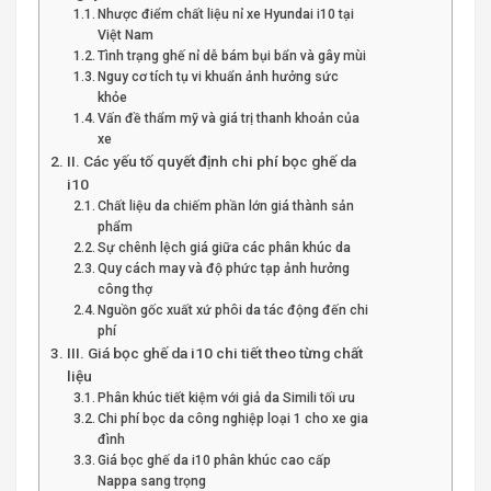
Nhược điểm chất liệu nỉ xe Hyundai i10 tại
Việt Nam
Tình trạng ghế nỉ dễ bám bụi bẩn và gây mùi
Nguy cơ tích tụ vi khuẩn ảnh hưởng sức
khỏe
Vấn đề thẩm mỹ và giá trị thanh khoản của
xe
II. Các yếu tố quyết định chi phí bọc ghế da
i10
Chất liệu da chiếm phần lớn giá thành sản
phẩm
Sự chênh lệch giá giữa các phân khúc da
Quy cách may và độ phức tạp ảnh hưởng
công thợ
Nguồn gốc xuất xứ phôi da tác động đến chi
phí
III. Giá bọc ghế da i10 chi tiết theo từng chất
liệu
Phân khúc tiết kiệm với giả da Simili tối ưu
Chi phí bọc da công nghiệp loại 1 cho xe gia
đình
Giá bọc ghế da i10 phân khúc cao cấp
Nappa sang trọng