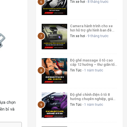
Tin xe hơi
- 8 tháng trước
Camera hành trình cho xe
hơi hỗ trợ ghi hình ban đêm
rõ nét
Tin xe hơi
- 9 tháng trước
Độ ghế massage ô tô cao
cấp 12 hướng – thư giãn tối
đa
Tin Tức
- 1 năm trước
Độ ghế chỉnh điện ô tô 8
hướng chuyên nghiệp, giá
 lựa chọn
tốt 2026
Tin Tức
- 1 năm trước
ền bỉ và