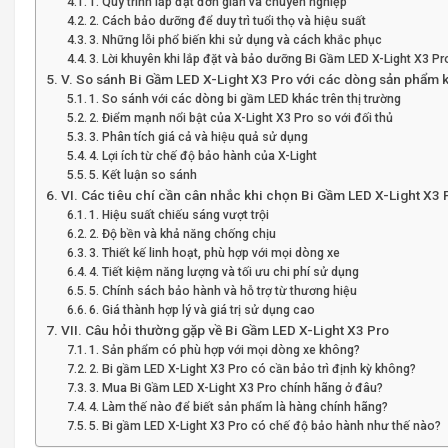
1. Quy trình lắp đặt đơn giản và chuyên nghiệp
2. Cách bảo dưỡng để duy trì tuổi thọ và hiệu suất
3. Những lỗi phổ biến khi sử dụng và cách khắc phục
3. Lời khuyên khi lắp đặt và bảo dưỡng Bi Gầm LED X-Light X3 Pr
V. So sánh Bi Gầm LED X-Light X3 Pro với các dòng sản phẩm 
1. So sánh với các dòng bi gầm LED khác trên thị trường
2. Điểm mạnh nổi bật của X-Light X3 Pro so với đối thủ
3. Phân tích giá cả và hiệu quả sử dụng
4. Lợi ích từ chế độ bảo hành của X-Light
5. Kết luận so sánh
VI. Các tiêu chí cần cân nhắc khi chọn Bi Gầm LED X-Light X3 
1. Hiệu suất chiếu sáng vượt trội
2. Độ bền và khả năng chống chịu
3. Thiết kế linh hoạt, phù hợp với mọi dòng xe
4. Tiết kiệm năng lượng và tối ưu chi phí sử dụng
5. Chính sách bảo hành và hỗ trợ từ thương hiệu
6. Giá thành hợp lý và giá trị sử dụng cao
VII. Câu hỏi thường gặp về Bi Gầm LED X-Light X3 Pro
1. Sản phẩm có phù hợp với mọi dòng xe không?
2. Bi gầm LED X-Light X3 Pro có cần bảo trì định kỳ không?
3. Mua Bi Gầm LED X-Light X3 Pro chính hãng ở đâu?
4. Làm thế nào để biết sản phẩm là hàng chính hãng?
5. Bi gầm LED X-Light X3 Pro có chế độ bảo hành như thế nào?