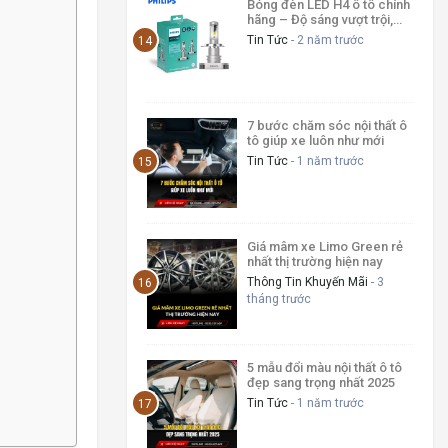
Bóng đèn LED H4 ô tô chính
hãng – Độ sáng vượt trội,
giá tốt
Tin Tức
- 2 năm trước
7 bước chăm sóc nội thất ô
tô giúp xe luôn như mới
Tin Tức
- 1 năm trước
Giá mâm xe Limo Green rẻ
nhất thị trường hiện nay
Thông Tin Khuyến Mãi
- 3
tháng trước
5 mẫu đổi màu nội thất ô tô
đẹp sang trọng nhất 2025
Tin Tức
- 1 năm trước