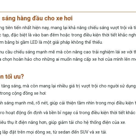
g sáng hàng đầu cho xe hơi
g tiên tiến nhất hiện nay, mang lại khả năng chiếu sáng vượt trội và t
 tạp, đặc biệt là vào ban đêm hoặc trong điều kiện thời tiết khắc ngh
 bằng bi gầm LED là một giải pháp không thể thiếu.
u cầu chiếu sáng mạnh mẽ mà còn nâng cao trải nghiệm lái xe với th
ự lựa chọn hoàn hảo cho những ai muốn nâng cấp xe hơi của mình lên 
n tối ưu?
 tăng sáng, mà còn mang lại nhiều giá trị vượt trội cho người sử dụng
trong cộng đồng xe hơi:
sáng mạnh mẽ, rõ nét, giúp cải thiện tầm nhìn trong mọi điều kiện th
o hoạt động ổn định và bền bỉ ngay cả trong điều kiện thời tiết khắc 
 thụ ít điện năng hơn, giúp giảm tải cho hệ thống điện của xe.
g lắp đặt trên mọi dòng xe, từ sedan đến SUV và xe tải.