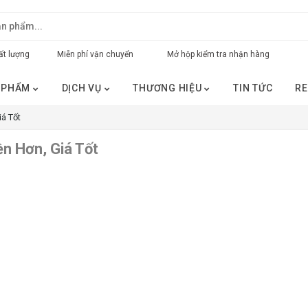
t lượng
Miễn phí vận chuyển
Mở hộp kiểm tra nhận hàng
 PHẨM
DỊCH VỤ
THƯƠNG HIỆU
TIN TỨC
RE
iá Tốt
n Hơn, Giá Tốt