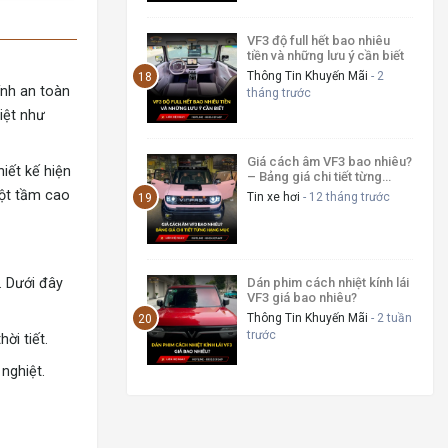
VF3 độ full hết bao nhiêu
tiền và những lưu ý cần biết
Thông Tin Khuyến Mãi
- 2
ính an toàn
tháng trước
iệt như
Giá cách âm VF3 bao nhiêu?
iết kế hiện
– Bảng giá chi tiết từng
hạng mục
một tầm cao
Tin xe hơi
- 12 tháng trước
Dán phim cách nhiệt kính lái
. Dưới đây
VF3 giá bao nhiêu?
Thông Tin Khuyến Mãi
- 2 tuần
trước
ời tiết.
nghiệt.