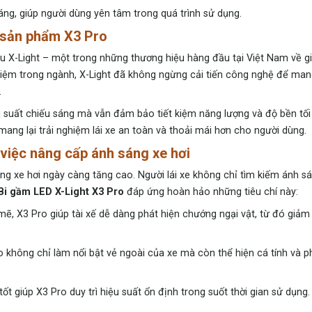
áng, giúp người dùng yên tâm trong quá trình sử dụng.
g sản phẩm X3 Pro
u X-Light – một trong những thương hiệu hàng đầu tại Việt Nam về gi
hiệm trong ngành, X-Light đã không ngừng cải tiến công nghệ để man
.
suất chiếu sáng mà vẫn đảm bảo tiết kiệm năng lượng và độ bền tối 
mang lại trải nghiệm lái xe an toàn và thoải mái hơn cho người dùng.
 việc nâng cấp ánh sáng xe hơi
g xe hơi ngày càng tăng cao. Người lái xe không chỉ tìm kiếm ánh 
Bi gầm LED X-Light X3 Pro
đáp ứng hoàn hảo những tiêu chí này:
, X3 Pro giúp tài xế dễ dàng phát hiện chướng ngại vật, từ đó giảm
o không chỉ làm nổi bật vẻ ngoài của xe mà còn thể hiện cá tính và 
t giúp X3 Pro duy trì hiệu suất ổn định trong suốt thời gian sử dụng.