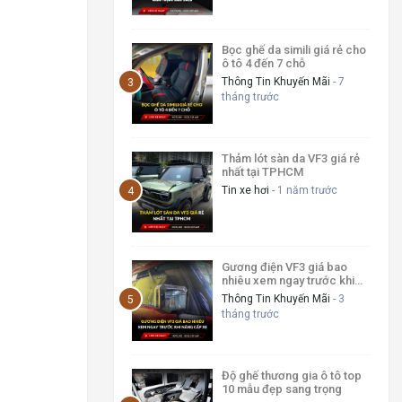
Bọc ghế da simili giá rẻ cho
ô tô 4 đến 7 chỗ
Thông Tin Khuyến Mãi
- 7
tháng trước
Thảm lót sàn da VF3 giá rẻ
nhất tại TPHCM
Tin xe hơi
- 1 năm trước
Gương điện VF3 giá bao
nhiêu xem ngay trước khi
nâng cấp xe 2026
Thông Tin Khuyến Mãi
- 3
tháng trước
Độ ghế thương gia ô tô top
10 mẫu đẹp sang trọng