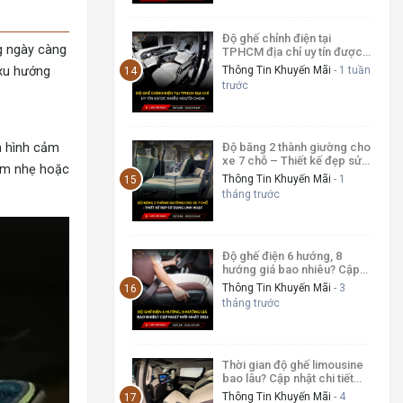
Độ ghế chỉnh điện tại
g ngày càng
TPHCM địa chỉ uy tín được
nhiều người chọn
Thông Tin Khuyến Mãi
- 1 tuần
 xu hướng
trước
Độ băng 2 thành giường cho
n hình cảm
xe 7 chỗ – Thiết kế đẹp sử
chạm nhẹ hoặc
dụng linh hoạt
Thông Tin Khuyến Mãi
- 1
tháng trước
Độ ghế điện 6 hướng, 8
hướng giá bao nhiêu? Cập
nhật mới nhất 2026
Thông Tin Khuyến Mãi
- 3
tháng trước
Thời gian độ ghế limousine
bao lâu? Cập nhật chi tiết
từng công đoạn
Thông Tin Khuyến Mãi
- 4