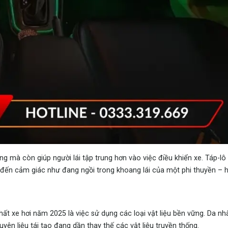
g mà còn giúp người lái tập trung hơn vào việc điều khiển xe. Táp-lô 
g đến cảm giác như đang ngồi trong khoang lái của một phi thuyền – h
ất xe hơi năm 2025 là việc sử dụng các loại vật liệu bền vững. Da n
uyên liệu tái tạo đang dần thay thế các vật liệu truyền thống.