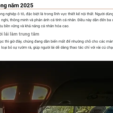
trong năm 2025
hiệp ô tô, đặc biệt là trong lĩnh vực thiết kế nội thất. Người dùn
 nghi, thông minh và phản ánh cá tính cá nhân. Điều này dẫn đến ba
t liệu bền vững và khả năng cá nhân hóa cao.
ời lái làm trung tâm
học thì giờ đây, chúng đang dần biến mất để nhường chỗ cho các mà
n, loại bỏ sự rườm rà, giúp người lái dễ dàng thao tác chỉ với vài cú 