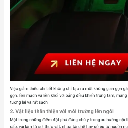
Việc giảm thiểu chi tiết không chỉ tạo ra một không gian gọn gàn
gọn, liền mạch và liền khối với bảng điều khiển trung tâm, man
tương lai và rất sạch.
2. Vật liệu thân thiện với môi trường lên ngôi
Một trong những điểm đột phá đáng chú ý trong xu hướng nội th
cấp, vải làm từ sợi thực vật, nhựa tái chế hay gỗ ép từ nguồn ng