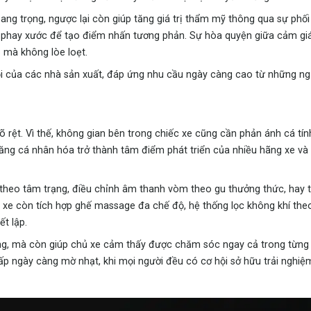
ang trọng, ngược lại còn giúp tăng giá trị thẩm mỹ thông qua sự phối 
oại phay xước để tạo điểm nhấn tương phản. Sự hòa quyện giữa cảm g
o mà không lòe loẹt.
hội của các nhà sản xuất, đáp ứng nhu cầu ngày càng cao từ những ng
õ rệt. Vì thế, không gian bên trong chiếc xe cũng cần phản ánh cá tín
 năng cá nhân hóa trở thành tâm điểm phát triển của nhiều hãng xe và
 theo tâm trạng, điều chỉnh âm thanh vòm theo gu thưởng thức, hay t
u xe còn tích hợp ghế massage đa chế độ, hệ thống lọc không khí the
t lập.
ng, mà còn giúp chủ xe cảm thấy được chăm sóc ngay cả trong từng c
 cấp ngày càng mờ nhạt, khi mọi người đều có cơ hội sở hữu trải nghi