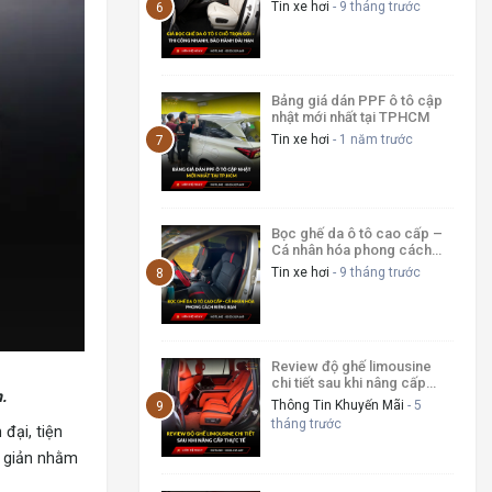
bảo hành dài hạn
Tin xe hơi
- 9 tháng trước
Bảng giá dán PPF ô tô cập
nhật mới nhất tại TPHCM
Tin xe hơi
- 1 năm trước
Bọc ghế da ô tô cao cấp –
Cá nhân hóa phong cách
riêng bạn
Tin xe hơi
- 9 tháng trước
Review độ ghế limousine
chi tiết sau khi nâng cấp
.
thực tế
Thông Tin Khuyến Mãi
- 5
tháng trước
đại, tiện
i giản nhằm