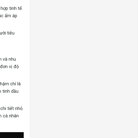
hợp tinh tế.
iác ấm áp
ười tiêu
h và nhu
 đơn vị độ
hậm chí là
o tinh dầu
hi tiết nhỏ.
ệm cá nhân