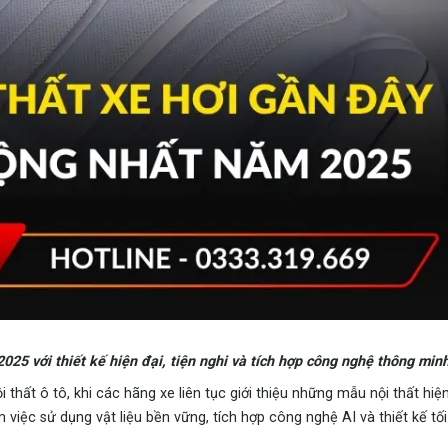
5 với thiết kế hiện đại, tiện nghi và tích hợp công nghệ thông minh
ất ô tô, khi các hãng xe liên tục giới thiệu những mẫu nội thất hiện 
 việc sử dụng vật liệu bền vững, tích hợp công nghệ AI và thiết kế tố