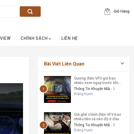
Giỏ Hàng
VIEW
CHÍNH SÁCH
LIÊN HỆ
Bài Viết Liên Quan
Gương điện VF3 giá bao
nhiêu xem ngay trước khi
nâng cấp xe 2026
Thông Tin Khuyến Mãi
- 3
tháng trước
Giá ghế chỉnh điện VF3 bao
nhiêu tiền và nên độ ở đâu
Thông Tin Khuyến Mãi
- 3
tháng trước