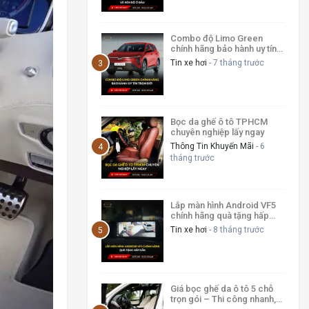
Combo độ Limo Green
chính hãng bảo hành uy tín
trọn đời
Tin xe hơi
- 7 tháng trước
Bọc da ghế ô tô TPHCM
chuyên nghiệp lấy ngay
Thông Tin Khuyến Mãi
- 6
tháng trước
Lắp màn hình Android VF5
chính hãng quà tặng hấp
dẫn
Tin xe hơi
- 8 tháng trước
Giá bọc ghế da ô tô 5 chỗ
trọn gói – Thi công nhanh,