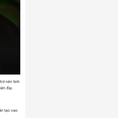
trở nên tinh
iện đại,
hân tạo cao