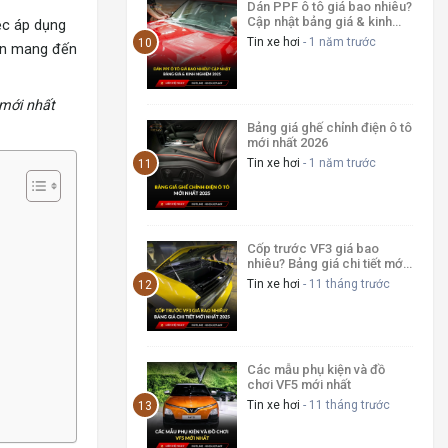
Dán PPF ô tô giá bao nhiêu?
Cập nhật bảng giá & kinh
ệc áp dụng
nghiệm 2025
Tin xe hơi
- 1 năm trước
hẹn mang đến
 mới nhất
Bảng giá ghế chỉnh điện ô tô
mới nhất 2026
Tin xe hơi
- 1 năm trước
Cốp trước VF3 giá bao
nhiêu? Bảng giá chi tiết mới
nhất 2025
Tin xe hơi
- 11 tháng trước
Các mẫu phụ kiện và đồ
chơi VF5 mới nhất
Tin xe hơi
- 11 tháng trước