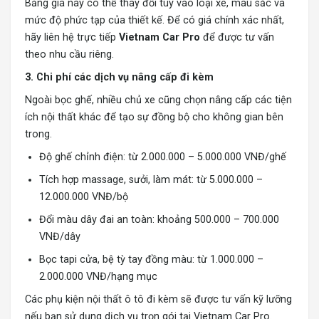
Bảng giá này có thể thay đổi tùy vào loại xe, màu sắc và
mức độ phức tạp của thiết kế. Để có giá chính xác nhất,
hãy liên hệ trực tiếp
Vietnam Car Pro
để được tư vấn
theo nhu cầu riêng.
3. Chi phí các dịch vụ nâng cấp đi kèm
Ngoài bọc ghế, nhiều chủ xe cũng chọn nâng cấp các tiện
ích nội thất khác để tạo sự đồng bộ cho không gian bên
trong.
Độ ghế chỉnh điện: từ 2.000.000 – 5.000.000 VNĐ/ghế
Tích hợp massage, sưởi, làm mát: từ 5.000.000 –
12.000.000 VNĐ/bộ
Đổi màu dây đai an toàn: khoảng 500.000 – 700.000
VNĐ/dây
Bọc tapi cửa, bệ tỳ tay đồng màu: từ 1.000.000 –
2.000.000 VNĐ/hạng mục
Các phụ kiện nội thất ô tô đi kèm sẽ được tư vấn kỹ lưỡng
nếu bạn sử dụng dịch vụ trọn gói tại Vietnam Car Pro.