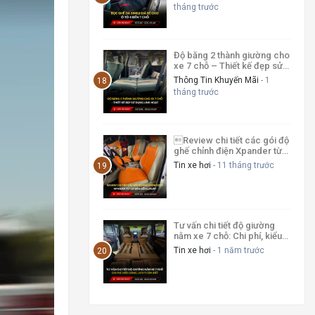
tháng trước
Độ băng 2 thành giường cho
xe 7 chỗ – Thiết kế đẹp sử
dụng linh hoạt
Thông Tin Khuyến Mãi
- 1
tháng trước
Review chi tiết các gói độ
ghế chỉnh điện Xpander từ
cơ bản đến luxury
Tin xe hơi
- 11 tháng trước
Tư vấn chi tiết độ giường
nằm xe 7 chỗ: Chi phí, kiểu
dáng, lưu ý cần biết
Tin xe hơi
- 1 năm trước