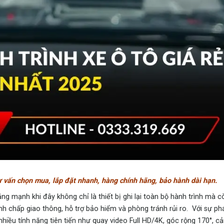
Tư vấn chọn mua, lắp đặt nhanh, hàng chính hãng, bảo hành dài hạn.
ng mạnh khi đây không chỉ là thiết bị ghi lại toàn bộ hành trình mà c
anh chấp giao thông, hỗ trợ bảo hiểm và phòng tránh rủi ro.
Với sự phá
hiều tính năng tiên tiến như quay video Full HD/4K, góc rộng 170°, c