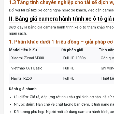
1.3 Tăng tính chuyên nghiệp cho tài xế dịch v
Đối với tài xế taxi, xe công nghệ hoặc xe khách, việc gắn came
II. Bảng giá camera hành trình xe ô tô giá
Dưới đây là
bảng giá camera hành trình xe ô tô
tham khảo theo 
ngân sách.
1. Phân khúc dưới 1 triệu đồng – giải pháp cơ
Model tiêu biểu
Độ phân giải
Tính năn
Xiaomi 70mai M300
Full HD 1080p
Góc qua
Vietmap C61 Basic
Full HD
Ghi vòn
Navitel R250
Full HD
Thiết kế
Đánh giá nhanh
:
Ưu điểm: Giá rẻ, đáp ứng tốt nhu cầu ghi hình cơ bản, dễ sử 
Nhược điểm: Hạn chế về chất lượng ban đêm, ít tính năng n
Đối tượng phù hợp: Người mới sử dụng camera hành trình, xe gi