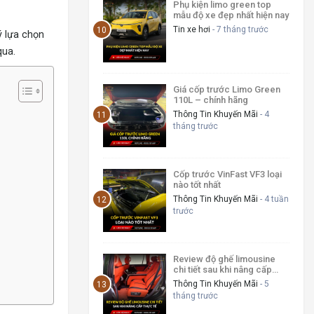
Phụ kiện limo green top
mẫu độ xe đẹp nhất hiện nay
Tin xe hơi
- 7 tháng trước
ý lựa chọn
qua.
Giá cốp trước Limo Green
110L – chính hãng
Thông Tin Khuyến Mãi
- 4
tháng trước
Cốp trước VinFast VF3 loại
nào tốt nhất
Thông Tin Khuyến Mãi
- 4 tuần
trước
Review độ ghế limousine
chi tiết sau khi nâng cấp
thực tế
Thông Tin Khuyến Mãi
- 5
tháng trước