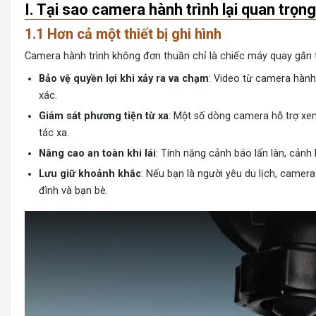
I. Tại sao camera hành trình lại quan trọn
1.1 Hơn cả một thiết bị ghi hình
Camera hành trình
không đơn thuần chỉ là chiếc máy quay gắn t
Bảo vệ quyền lợi khi xảy ra va chạm
: Video từ camera hành 
xác.
Giám sát phương tiện từ xa
: Một số dòng camera hỗ trợ xem
tác xa.
Nâng cao an toàn khi lái
: Tính năng cảnh báo lấn làn, cảnh
Lưu giữ khoảnh khắc
: Nếu bạn là người yêu du lịch, camer
đình và bạn bè.