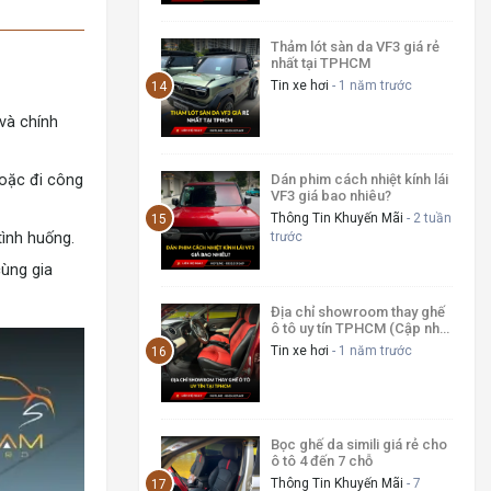
Thảm lót sàn da VF3 giá rẻ
nhất tại TPHCM
Tin xe hơi
- 1 năm trước
 và chính
Dán phim cách nhiệt kính lái
hoặc đi công
VF3 giá bao nhiêu?
Thông Tin Khuyến Mãi
- 2 tuần
trước
tình huống.
cùng gia
Địa chỉ showroom thay ghế
ô tô uy tín TPHCM (Cập nhật
mới nhất 2026)
Tin xe hơi
- 1 năm trước
Bọc ghế da simili giá rẻ cho
ô tô 4 đến 7 chỗ
Thông Tin Khuyến Mãi
- 7