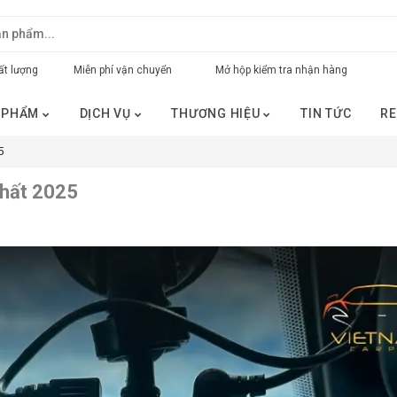
t lượng
Miễn phí vận chuyển
Mở hộp kiểm tra nhận hàng
 PHẨM
DỊCH VỤ
THƯƠNG HIỆU
TIN TỨC
RE
5
nhất 2025