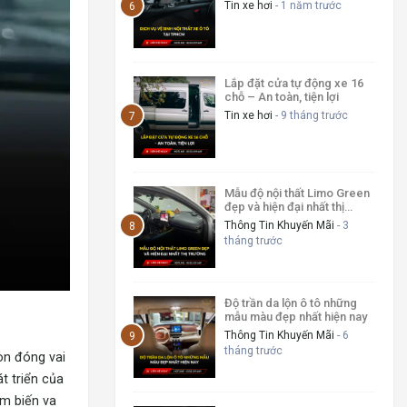
nghiệp, uy tín, giá tốt
Tin xe hơi
- 1 năm trước
Lắp đặt cửa tự động xe 16
chỗ – An toàn, tiện lợi
Tin xe hơi
- 9 tháng trước
Mẫu độ nội thất Limo Green
đẹp và hiện đại nhất thị
trường
Thông Tin Khuyến Mãi
- 3
tháng trước
Độ trần da lộn ô tô những
mẫu màu đẹp nhất hiện nay
Thông Tin Khuyến Mãi
- 6
tháng trước
òn đóng vai
t triển của
ảm biến va