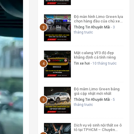
Độ màn hình Limo Green lựa
chọn hàng đầu của chủ xe
2026
Thông Tin Khuyến Mãi
- 3
tháng trước
Mặt calang VF3 độ đẹp
khẳng định cá tính riêng
Tin xe hơi
- 10 tháng trước
Độ mâm Limo Green bảng
giá cập nhật mới nhất
Thông Tin Khuyến Mãi
- 5
tháng trước
Dịch vụ vệ sinh nội thất xe ô
tô tại TPHCM – Chuyên