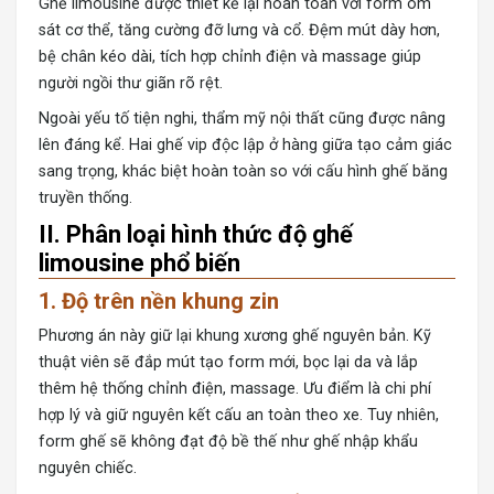
Ghế limousine
được thiết kế lại hoàn toàn với form ôm
sát cơ thể, tăng cường đỡ lưng và cổ. Đệm mút dày hơn,
bệ chân kéo dài, tích hợp chỉnh điện và massage giúp
người ngồi thư giãn rõ rệt.
Ngoài yếu tố tiện nghi, thẩm mỹ nội thất cũng được nâng
lên đáng kể. Hai ghế vip độc lập ở hàng giữa tạo cảm giác
sang trọng, khác biệt hoàn toàn so với cấu hình ghế băng
truyền thống.
II. Phân loại hình thức độ ghế
limousine phổ biến
1. Độ trên nền khung zin
Phương án này giữ lại khung xương ghế nguyên bản. Kỹ
thuật viên sẽ đắp mút tạo form mới, bọc lại da và lắp
thêm hệ thống chỉnh điện, massage. Ưu điểm là chi phí
hợp lý và giữ nguyên kết cấu an toàn theo xe. Tuy nhiên,
form ghế sẽ không đạt độ bề thế như ghế nhập khẩu
nguyên chiếc.