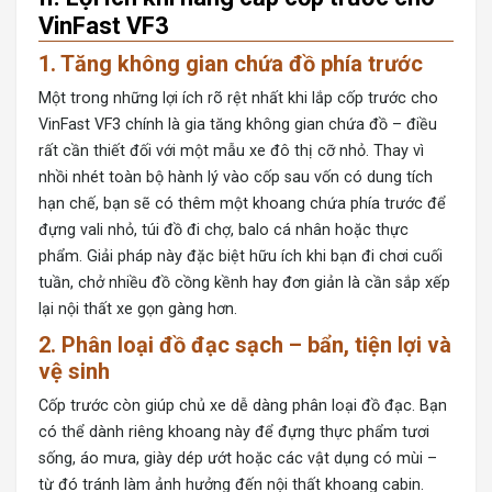
VinFast VF3
1. Tăng không gian chứa đồ phía trước
Một trong những lợi ích rõ rệt nhất khi lắp cốp trước cho
VinFast VF3 chính là gia tăng không gian chứa đồ – điều
rất cần thiết đối với một mẫu xe đô thị cỡ nhỏ. Thay vì
nhồi nhét toàn bộ hành lý vào cốp sau vốn có dung tích
hạn chế, bạn sẽ có thêm một khoang chứa phía trước để
đựng vali nhỏ, túi đồ đi chợ, balo cá nhân hoặc thực
phẩm. Giải pháp này đặc biệt hữu ích khi bạn đi chơi cuối
tuần, chở nhiều đồ cồng kềnh hay đơn giản là cần sắp xếp
lại nội thất xe gọn gàng hơn.
2. Phân loại đồ đạc sạch – bẩn, tiện lợi và
vệ sinh
Cốp trước còn giúp chủ xe dễ dàng phân loại đồ đạc. Bạn
có thể dành riêng khoang này để đựng thực phẩm tươi
sống, áo mưa, giày dép ướt hoặc các vật dụng có mùi –
từ đó tránh làm ảnh hưởng đến nội thất khoang cabin.