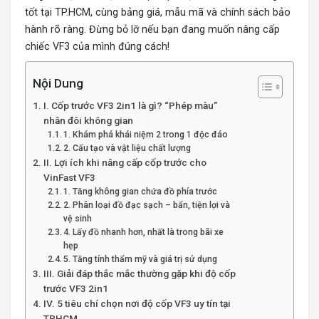
tốt tại TP.HCM, cùng bảng giá, mẫu mã và chính sách bảo
hành rõ ràng. Đừng bỏ lỡ nếu bạn đang muốn nâng cấp
chiếc VF3 của mình đúng cách!
Nội Dung
I. Cốp trước VF3 2in1 là gì? “Phép màu”
nhân đôi không gian
1. Khám phá khái niệm 2 trong 1 độc đáo
2. Cấu tạo và vật liệu chất lượng
II. Lợi ích khi nâng cấp cốp trước cho
VinFast VF3
1. Tăng không gian chứa đồ phía trước
2. Phân loại đồ đạc sạch – bẩn, tiện lợi và
vệ sinh
4. Lấy đồ nhanh hơn, nhất là trong bãi xe
hẹp
5. Tăng tính thẩm mỹ và giá trị sử dụng
III. Giải đáp thắc mắc thường gặp khi độ cốp
trước VF3 2in1
IV. 5 tiêu chí chọn nơi độ cốp VF3 uy tín tại
TPHCM