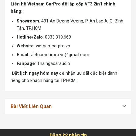
Liên hệ Vietnam CarPro để lắp cốp VF3 2in1 chính
hãng:
Showroom
: 491 An Dương Vương, P. An Lạc A, Q. Bình
Tân, TP.HCM
Hotline/Zalo
: 0333.319.669
Website
:
vietnamcarpro.vn
Email
:
vietnamcarpro.vn@gmail.com
Fanpage
: Thaingacaraudio
Đặt lịch ngay hôm nay
để nhận ưu đãi đặc biệt dành
riêng cho khách hàng tại TP.HCM!
Bài Viết Liên Quan
Đăng ký nhận tin