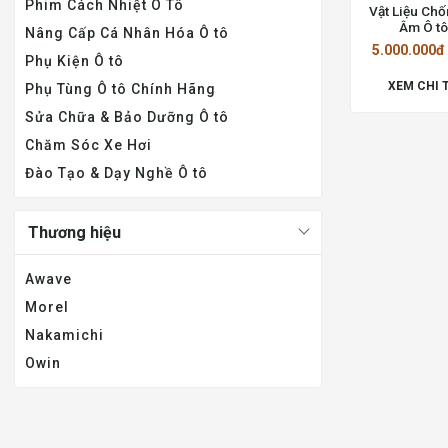
Phim Cách Nhiệt Ô Tô
Vật Liệu Ch
Âm Ô tô
Nâng Cấp Cá Nhân Hóa Ô tô
ACUDAMP M
5.000.000đ
Phụ Kiện Ô tô
XEM CHI 
Phụ Tùng Ô tô Chính Hãng
Sửa Chữa & Bảo Dưỡng Ô tô
Chăm Sóc Xe Hơi
Đào Tạo & Dạy Nghề Ô tô
Thương hiệu
Awave
Morel
Nakamichi
Owin