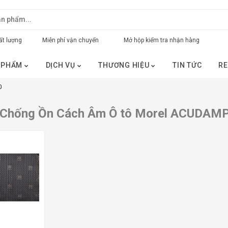
t lượng
Miễn phí vận chuyển
Mở hộp kiểm tra nhận hàng
 PHẨM
DỊCH VỤ
THƯƠNG HIỆU
TIN TỨC
RE
0
u Chống Ồn Cách Âm Ô tô Morel ACUDAM