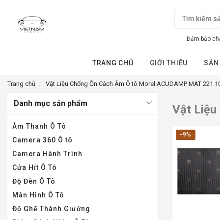
Đảm bảo chấ
TRANG CHỦ
GIỚI THIỆU
SẢN
Trang chủ
Vật Liệu Chống Ồn Cách Âm Ô tô Morel ACUDAMP MAT 221.1
Danh mục sản phẩm
Vật Liệ
Âm Thanh Ô Tô
-9%
Camera 360 Ô tô
Camera Hành Trình
Cửa Hít Ô Tô
Độ Đèn Ô Tô
Màn Hình Ô Tô
Độ Ghế Thành Giường