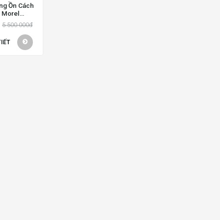
ống Ồn Cách
 Morel
AT 221.10
5.500.000đ
TIẾT