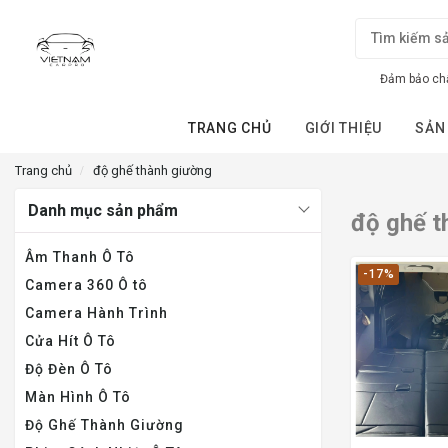
Đảm bảo chấ
TRANG CHỦ
GIỚI THIỆU
SẢN
Trang chủ
độ ghế thành giường
Danh mục sản phẩm
độ ghế t
Âm Thanh Ô Tô
-17%
Camera 360 Ô tô
Camera Hành Trình
Cửa Hít Ô Tô
Độ Đèn Ô Tô
Màn Hình Ô Tô
Độ Ghế Thành Giường