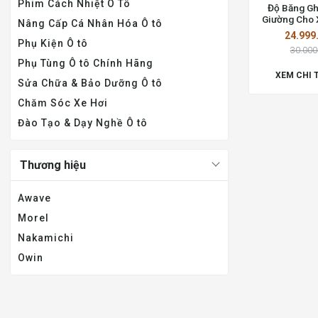
Phim Cách Nhiệt Ô Tô
Độ Băng Gh
Giường Cho 
Nâng Cấp Cá Nhân Hóa Ô tô
5008 Giá Rẻ 
24.999
Chí 
Phụ Kiện Ô tô
30.000
Phụ Tùng Ô tô Chính Hãng
XEM CHI 
Sửa Chữa & Bảo Dưỡng Ô tô
Chăm Sóc Xe Hơi
Đào Tạo & Dạy Nghề Ô tô
Thương hiệu
Awave
Morel
Nakamichi
Owin