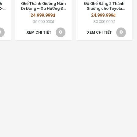
nh
Ghế Thành Giường Nằm
Độ Ghế Băng 2 Thành
-8:
Di Động – Xu Hướng Độ
Giường cho Toyota
gia
Xe Tại Thành Phố Hồ Chí
Fortuner 2016
24.999.999đ
24.999.999đ
Minh
30.000.000đ
30.000.000đ
XEM CHI TIẾT
XEM CHI TIẾT