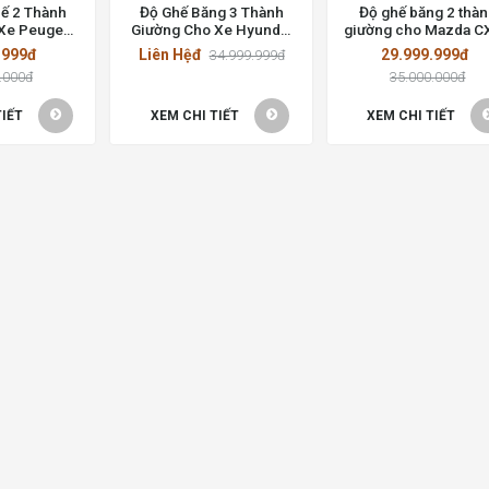
ế 2 Thành
Độ Ghế Băng 3 Thành
Độ ghế băng 2 thà
Xe Peugeot
Giường Cho Xe Hyundai
giường cho Mazda CX
Nhất Tại Hồ
Starex – Giải Pháp Tiện
Giải pháp tối ưu cho 
.999đ
Liên Hệđ
29.999.999đ
34.999.999đ
Minh
Ích và Sang Trọng
đình
.000đ
35.000.000đ
TIẾT
XEM CHI TIẾT
XEM CHI TIẾT