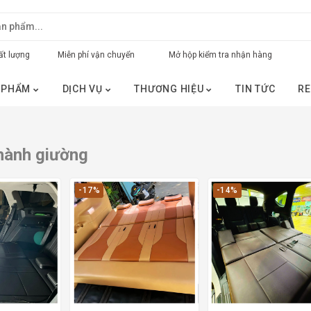
t lượng
Miễn phí vận chuyển
Mở hộp kiểm tra nhận hàng
 PHẨM
DỊCH VỤ
THƯƠNG HIỆU
TIN TỨC
RE
hành giường
-17%
-14%