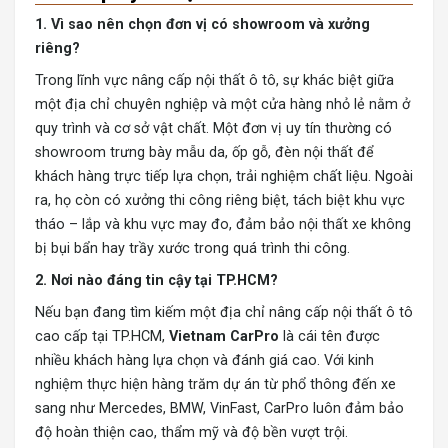
1. Vì sao nên chọn đơn vị có showroom và xưởng
riêng?
Trong lĩnh vực nâng cấp nội thất ô tô, sự khác biệt giữa
một địa chỉ chuyên nghiệp và một cửa hàng nhỏ lẻ nằm ở
quy trình và cơ sở vật chất. Một đơn vị uy tín thường có
showroom trưng bày mẫu da, ốp gỗ, đèn nội thất để
khách hàng trực tiếp lựa chọn, trải nghiệm chất liệu. Ngoài
ra, họ còn có xưởng thi công riêng biệt, tách biệt khu vực
tháo – lắp và khu vực may đo, đảm bảo nội thất xe không
bị bụi bẩn hay trầy xước trong quá trình thi công.
2. Nơi nào đáng tin cậy tại TP.HCM?
Nếu bạn đang tìm kiếm một địa chỉ nâng cấp nội thất ô tô
cao cấp tại TP.HCM,
Vietnam CarPro
là cái tên được
nhiều khách hàng lựa chọn và đánh giá cao. Với kinh
nghiệm thực hiện hàng trăm dự án từ phổ thông đến xe
sang như Mercedes, BMW, VinFast, CarPro luôn đảm bảo
độ hoàn thiện cao, thẩm mỹ và độ bền vượt trội.