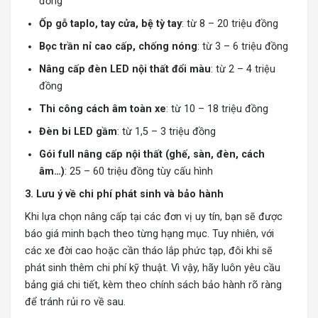
đồng
Ốp gỗ taplo, tay cửa, bệ tỳ tay
: từ 8 – 20 triệu đồng
Bọc trần nỉ cao cấp, chống nóng
: từ 3 – 6 triệu đồng
Nâng cấp đèn LED nội thất đổi màu
: từ 2 – 4 triệu
đồng
Thi công cách âm toàn xe
: từ 10 – 18 triệu đồng
Đèn bi LED gầm
: từ 1,5 – 3 triệu đồng
Gói full nâng cấp nội thất (ghế, sàn, đèn, cách
âm…)
: 25 – 60 triệu đồng tùy cấu hình
3. Lưu ý về chi phí phát sinh và bảo hành
Khi lựa chọn nâng cấp tại các đơn vị uy tín, bạn sẽ được
báo giá minh bạch theo từng hạng mục. Tuy nhiên, với
các xe đời cao hoặc cần tháo lắp phức tạp, đôi khi sẽ
phát sinh thêm chi phí kỹ thuật. Vì vậy, hãy luôn yêu cầu
bảng giá chi tiết, kèm theo chính sách bảo hành rõ ràng
để tránh rủi ro về sau.