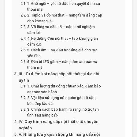
1. Ghế ngồi – yếu tố đầu tiên quyết định sự
thoải mái
2. Taplo và ốp nội thất – nâng tầm đẳng cấp
cho khoang lái
3. Vô lăng và cần số – nâng trải nghiệm
cầm lái
4. Hệ thống đèn nội thất – tạo không gian
cảm xúc
5. Cách âm – sự đầu tư đáng giá cho sự
yên tĩnh
6. Đèn bi LED gầm – nâng tầm an toàn và
thẩm mỹ
III. Ưu điểm khi nâng cấp nội thất tại địa chỉ
uy tín
1. Chất lượng thi công chuẩn xác, đảm bảo
an toàn vận hành
2. Vật liệu sử dụng có nguồn gốc rõ ràng,
bền đẹp lâu dài
3. Chính sách bảo hành rõ ràng, hỗ trợ tận
tình sau nâng cấp
IV. Quy trình nâng cấp nội thất ô tô chuyên
nghiệp
V. Những lưu ý quan trọng khi nâng cấp nội