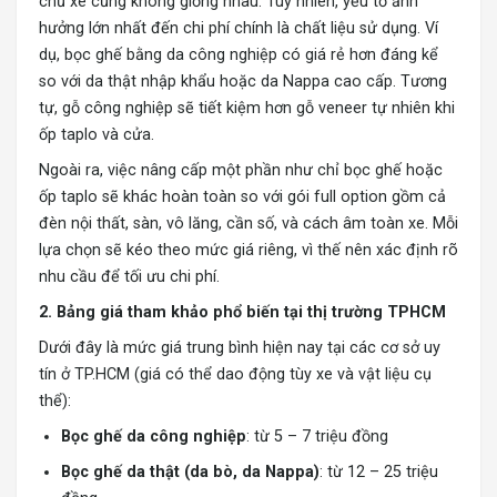
chủ xe cũng không giống nhau. Tuy nhiên, yếu tố ảnh
hưởng lớn nhất đến chi phí chính là chất liệu sử dụng. Ví
dụ, bọc ghế bằng da công nghiệp có giá rẻ hơn đáng kể
so với da thật nhập khẩu hoặc da Nappa cao cấp. Tương
tự, gỗ công nghiệp sẽ tiết kiệm hơn gỗ veneer tự nhiên khi
ốp taplo và cửa.
Ngoài ra, việc nâng cấp một phần như chỉ bọc ghế hoặc
ốp taplo sẽ khác hoàn toàn so với gói full option gồm cả
đèn nội thất, sàn, vô lăng, cần số, và cách âm toàn xe. Mỗi
lựa chọn sẽ kéo theo mức giá riêng, vì thế nên xác định rõ
nhu cầu để tối ưu chi phí.
2. Bảng giá tham khảo phổ biến tại thị trường TPHCM
Dưới đây là mức giá trung bình hiện nay tại các cơ sở uy
tín ở TP.HCM (giá có thể dao động tùy xe và vật liệu cụ
thể):
Bọc ghế da công nghiệp
: từ 5 – 7 triệu đồng
Bọc ghế da thật (da bò, da Nappa)
: từ 12 – 25 triệu