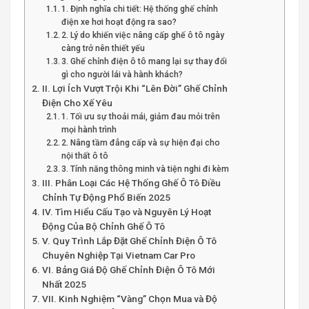
1. Định nghĩa chi tiết: Hệ thống ghế chỉnh
điện xe hơi hoạt động ra sao?
2. Lý do khiến việc nâng cấp ghế ô tô ngày
càng trở nên thiết yếu
3. Ghế chỉnh điện ô tô mang lại sự thay đổi
gì cho người lái và hành khách?
II. Lợi Ích Vượt Trội Khi “Lên Đời” Ghế Chỉnh
Điện Cho Xế Yêu
1. Tối ưu sự thoải mái, giảm đau mỏi trên
mọi hành trình
2. Nâng tầm đẳng cấp và sự hiện đại cho
nội thất ô tô
3. Tính năng thông minh và tiện nghi đi kèm
III. Phân Loại Các Hệ Thống Ghế Ô Tô Điều
Chỉnh Tự Động Phổ Biến 2025
IV. Tìm Hiểu Cấu Tạo và Nguyên Lý Hoạt
Động Của Bộ Chỉnh Ghế Ô Tô
V. Quy Trình Lắp Đặt Ghế Chỉnh Điện Ô Tô
Chuyên Nghiệp Tại Vietnam Car Pro
VI. Bảng Giá Độ Ghế Chỉnh Điện Ô Tô Mới
Nhất 2025
VII. Kinh Nghiệm “Vàng” Chọn Mua và Độ