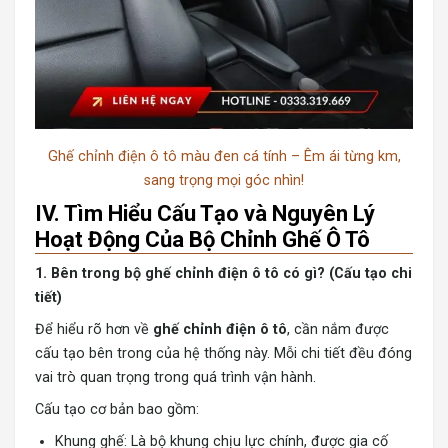
Ghế chỉnh điện ô tô màu đen cá tính – Êm ái từng km,
sang trọng mọi góc nhìn!
IV. Tìm Hiểu Cấu Tạo và Nguyên Lý
Hoạt Động Của Bộ Chỉnh Ghế Ô Tô
1. Bên trong bộ ghế chỉnh điện ô tô có gì? (Cấu tạo chi
tiết)
Để hiểu rõ hơn về
ghế chỉnh điện ô tô
, cần nắm được
cấu tạo bên trong của hệ thống này. Mỗi chi tiết đều đóng
vai trò quan trọng trong quá trình vận hành.
Cấu tạo cơ bản bao gồm:
Khung ghế: Là bộ khung chịu lực chính, được gia cố