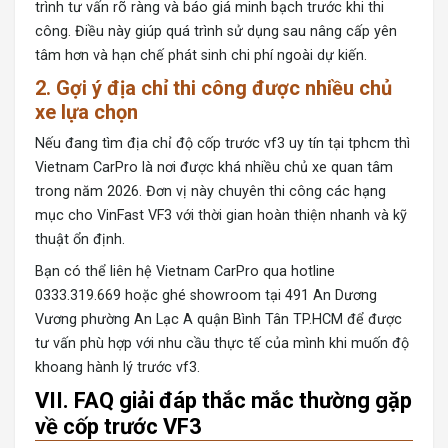
trình tư vấn rõ ràng và báo giá minh bạch trước khi thi
công. Điều này giúp quá trình sử dụng sau nâng cấp yên
tâm hơn và hạn chế phát sinh chi phí ngoài dự kiến.
2. Gợi ý địa chỉ thi công được nhiều chủ
xe lựa chọn
Nếu đang tìm địa chỉ độ cốp trước vf3 uy tín tại tphcm thì
Vietnam CarPro là nơi được khá nhiều chủ xe quan tâm
trong năm 2026. Đơn vị này chuyên thi công các hạng
mục cho VinFast VF3 với thời gian hoàn thiện nhanh và kỹ
thuật ổn định.
Bạn có thể liên hệ Vietnam CarPro qua hotline
0333.319.669 hoặc ghé showroom tại 491 An Dương
Vương phường An Lạc A quận Bình Tân TP.HCM để được
tư vấn phù hợp với nhu cầu thực tế của mình khi muốn độ
khoang hành lý trước vf3.
VII. FAQ giải đáp thắc mắc thường gặp
về cốp trước VF3