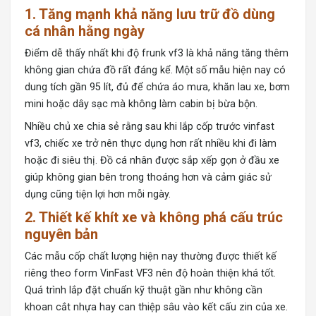
1. Tăng mạnh khả năng lưu trữ đồ dùng
cá nhân hằng ngày
Điểm dễ thấy nhất khi độ frunk vf3 là khả năng tăng thêm
không gian chứa đồ rất đáng kể. Một số mẫu hiện nay có
dung tích gần 95 lít, đủ để chứa áo mưa, khăn lau xe, bơm
mini hoặc dây sạc mà không làm cabin bị bừa bộn.
Nhiều chủ xe chia sẻ rằng sau khi lắp cốp trước vinfast
vf3, chiếc xe trở nên thực dụng hơn rất nhiều khi đi làm
hoặc đi siêu thị. Đồ cá nhân được sắp xếp gọn ở đầu xe
giúp không gian bên trong thoáng hơn và cảm giác sử
dụng cũng tiện lợi hơn mỗi ngày.
2. Thiết kế khít xe và không phá cấu trúc
nguyên bản
Các mẫu cốp chất lượng hiện nay thường được thiết kế
riêng theo form VinFast VF3 nên độ hoàn thiện khá tốt.
Quá trình lắp đặt chuẩn kỹ thuật gần như không cần
khoan cắt nhựa hay can thiệp sâu vào kết cấu zin của xe.