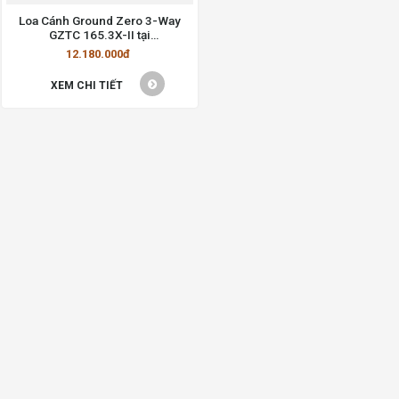
Loa Cánh Ground Zero 3-Way
GZTC 165.3X-II tại
VietnamCarpro
12.180.000đ
XEM CHI TIẾT