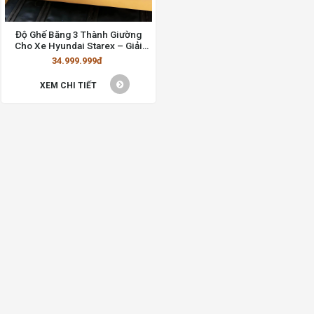
Độ Ghế Băng 3 Thành Giường
Cho Xe Hyundai Starex – Giải
Pháp Tiện Ích và Sang Trọng
34.999.999đ
XEM CHI TIẾT