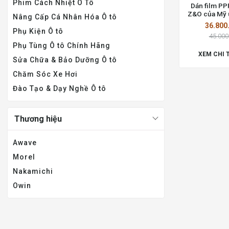
Phim Cách Nhiệt Ô Tô
Dán film PP
Z&O của Mỹ u
Nâng Cấp Cá Nhân Hóa Ô tô
Chí 
36.800
Phụ Kiện Ô tô
45.000
Phụ Tùng Ô tô Chính Hãng
XEM CHI 
Sửa Chữa & Bảo Dưỡng Ô tô
Chăm Sóc Xe Hơi
Đào Tạo & Dạy Nghề Ô tô
Thương hiệu
Awave
Morel
Nakamichi
Owin