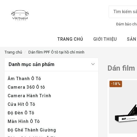
Đảm bảo chấ
TRANG CHỦ
GIỚI THIỆU
SẢN
Trang chủ
Dán film PPF Ô tô tại hồ chí minh
Danh mục sản phẩm
Dán film
Âm Thanh Ô Tô
-18%
Camera 360 Ô tô
Camera Hành Trình
Cửa Hít Ô Tô
Độ Đèn Ô Tô
Màn Hình Ô Tô
Độ Ghế Thành Giường