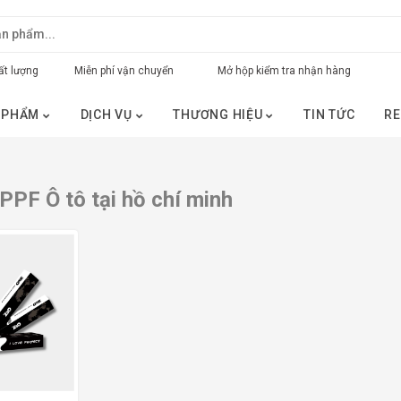
t lượng
Miễn phí vận chuyển
Mở hộp kiểm tra nhận hàng
 PHẨM
DỊCH VỤ
THƯƠNG HIỆU
TIN TỨC
RE
 PPF Ô tô tại hồ chí minh