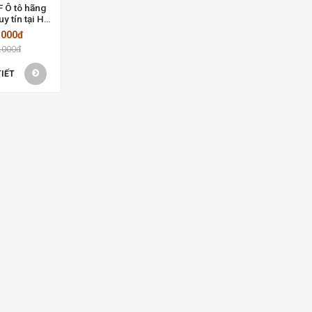
F Ô tô hãng
y tín tại Hồ
Minh
.000đ
.000đ
TIẾT