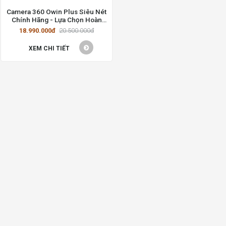
Camera 360 Owin Plus Siêu Nét
Chính Hãng - Lựa Chọn Hoàn
Hảo Cho Xe Hơi Tại TP.HCM
18.990.000đ
20.500.000đ
XEM CHI TIẾT