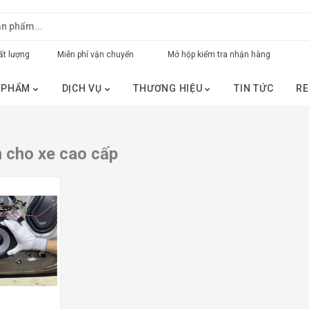
t lượng
Miễn phí vận chuyển
Mở hộp kiểm tra nhận hàng
 PHẨM
DỊCH VỤ
THƯƠNG HIỆU
TIN TỨC
RE
 cho xe cao cấp