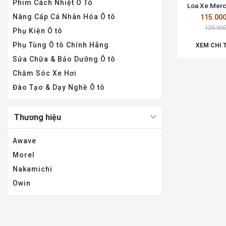
Phim Cách Nhiệt Ô Tô
Loa Xe Mer
Nâng Cấp Cá Nhân Hóa Ô tô
115.00
120.00
Phụ Kiện Ô tô
Phụ Tùng Ô tô Chính Hãng
XEM CHI 
Sửa Chữa & Bảo Dưỡng Ô tô
Chăm Sóc Xe Hơi
Đào Tạo & Dạy Nghề Ô tô
Thương hiệu
Awave
Morel
Nakamichi
Owin