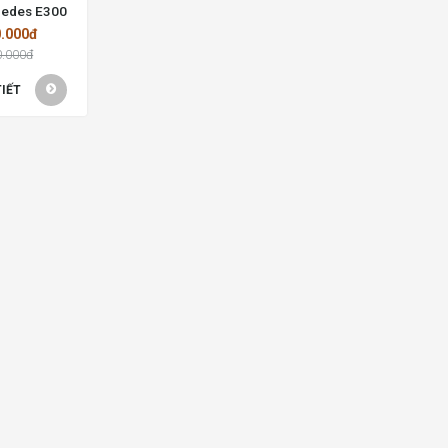
cedes E300
0.000đ
0.000đ
TIẾT