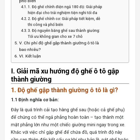
phổ biến
1. Độ ghế chỉnh điện ngả 180 độ: Giải pháp
hiện đại cho trải nghiệm tiện nghi tối đa
2. Độ ghế chỉnh cơ: Giải pháp tiết kiệm, dễ
thi công và phổ biến
3. Độ nguyên băng ghế sau thành giường:
Tối ưu không gian cho xe 7 chỗ
V. Chi phí độ ghế gập thành giường ô tô là
bao nhiêu?
VI. Kết luận
I. Giải mã xu hướng độ ghế ô tô gập
thành giường
1. Độ ghế gập thành giường ô tô là gì?
1.1 Định nghĩa cơ bản:
Đây là quá trình cải tạo hàng ghế sau (hoặc cả ghế phụ)
để chúng có thể ngả phẳng hoàn toàn – tạo thành một
mặt phẳng lớn như một chiếc giường mini ngay trong xe.
Khác với việc chỉ gập ghế để chứa đồ, quá trình độ này
cần can thiệp đến kết cấu cơ khí như bản lề, pát ghế hoặc