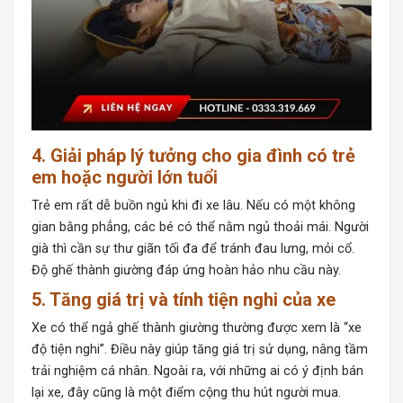
4. Giải pháp lý tưởng cho gia đình có trẻ
em hoặc người lớn tuổi
Trẻ em rất dễ buồn ngủ khi đi xe lâu. Nếu có một không
gian bằng phẳng, các bé có thể nằm ngủ thoải mái. Người
già thì cần sự thư giãn tối đa để tránh đau lưng, mỏi cổ.
Độ ghế thành giường đáp ứng hoàn hảo nhu cầu này.
5. Tăng giá trị và tính tiện nghi của xe
Xe có thể ngả ghế thành giường thường được xem là “xe
độ tiện nghi”. Điều này giúp tăng giá trị sử dụng, nâng tầm
trải nghiệm cá nhân. Ngoài ra, với những ai có ý định bán
lại xe, đây cũng là một điểm cộng thu hút người mua.