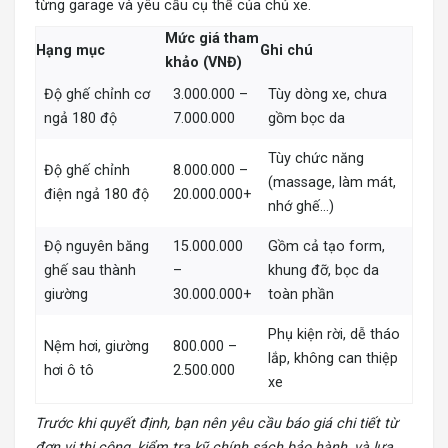
từng garage và yêu cầu cụ thể của chủ xe.
Mức giá tham
Hạng mục
Ghi chú
khảo (VNĐ)
Độ ghế chỉnh cơ
3.000.000 –
Tùy dòng xe, chưa
ngả 180 độ
7.000.000
gồm bọc da
Tùy chức năng
Độ ghế chỉnh
8.000.000 –
(massage, làm mát,
điện ngả 180 độ
20.000.000+
nhớ ghế…)
Độ nguyên băng
15.000.000
Gồm cả tạo form,
ghế sau thành
–
khung đỡ, bọc da
giường
30.000.000+
toàn phần
Phụ kiện rời, dễ tháo
Nệm hơi, giường
800.000 –
lắp, không can thiệp
hơi ô tô
2.500.000
xe
Trước khi quyết định, bạn nên yêu cầu báo giá chi tiết từ
đơn vị thi công, kiểm tra kỹ chính sách bảo hành, và lựa