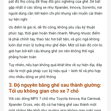
pát độ thủ công để thay đổi góc nghiêng của ghế. Dễ bắt
gặp nhất ở các dòng xe như Xpander, Innova, Sorento, nơi
người dùng cần tiết kiệm chi phí nhưng vẫn muốn cải thiện
sự tiện nghi.
Ưu điểm là giá rẻ, dễ thi công, không yêu cầu kỹ thuật
phức tạp, thời gian hoàn thiện nhanh. Nhưng nhược điểm
là phải chỉnh tay, thao tác hơi bất tiện, và góc ngả không
luôn đạt mức lý tưởng như ghế điện. Một số bản độ còn bị
giới hạn bởi kết cấu khung ghế zin nên không thể ngả
phẳng hoàn toàn.
Tuy nhiên, nếu bạn không quá khắt khe về sự hiện đại, đây
vẫn là một giải pháp cực kỳ hiệu quả – kinh tế và phù hợp
cho nhiều dòng xe phổ thông.
3. Độ nguyên băng ghế sau thành giường:
Tối ưu không gian cho xe 7 chỗ
Với các dòng MPV 7 chỗ như Toyota Innova, Kia Carnival,
Xpander Cross, việc độ cả hai hàng ghế sau thành một
mặt phẳng liền khối như giường giúp không gian nghỉ ngơi