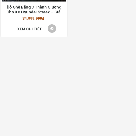
Độ Ghế Băng 3 Thành Giường
Cho Xe Hyundai Starex – Giải
Pháp Tiện Ích và Sang Trọng
34.999.999đ
XEM CHI TIẾT